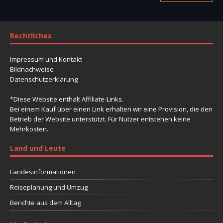
von Honduras
Doku – Wildes Zentralamerika – Im Vulkanland
Guatemalas
Rechtliches
Doku – Wildes Zentralamerika – In den Hügeln
Impressum und Kontakt
Costa Ricas
Bildnachweise
Datenschutzerklärung
Doku – Wildes Zentralamerika – In Panamas
Wäldern
*Diese Website enthält Affiliate-Links.
Bei einem Kauf über einen Link erhalten wir eine Provision, die den
Betrieb der Website unterstützt. Für Nutzer entstehen keine
Mehrkosten.
Land und Leute
Landesinformationen
Reiseplanung und Umzug
Berichte aus dem Alltag