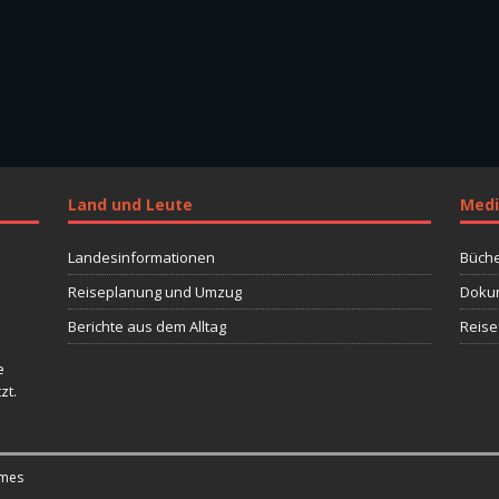
Land und Leute
Medi
Landesinformationen
Büche
Reiseplanung und Umzug
Dokum
Berichte aus dem Alltag
Reise
e
zt.
mes