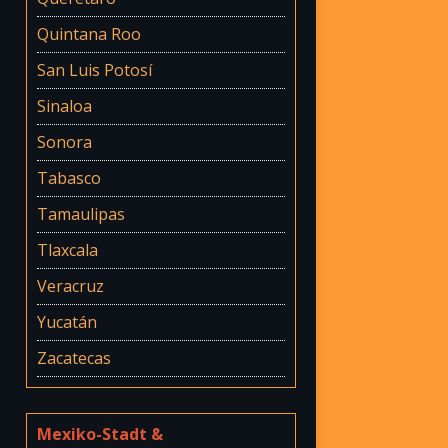
Quintana Roo
San Luis Potosí
Sinaloa
Sonora
Tabasco
Tamaulipas
Tlaxcala
Veracruz
Yucatán
Zacatecas
Mexiko-Stadt &