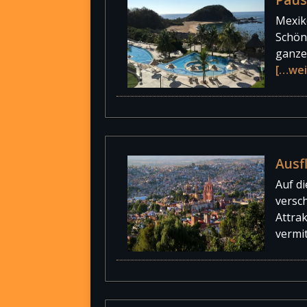
Mexiko
Schönh
ganze
[…wei
Ausf
Auf di
versc
Attra
vermit