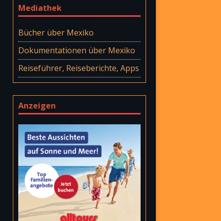
Mediathek
Bücher über Mexiko
Dokumentationen über Mexiko
Reiseführer, Reiseberichte, Apps
Anzeigen