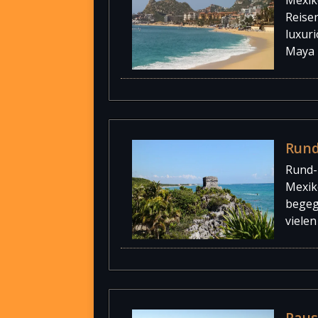
Reise
luxur
Maya 
Rund
Rund- 
Mexiko
begeg
viele
Paus