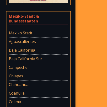
Mexiko-Stadt &
Bundesstaaten
Mexiko Stadt
Aguascalientes
Baja California
Baja California Sur
Campeche
Chiapas
Chihuahua
Coahuila
Colima