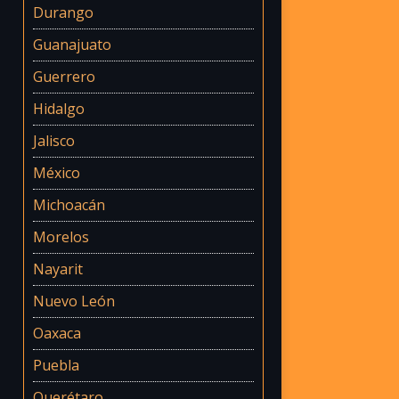
Durango
Guanajuato
Guerrero
Hidalgo
Jalisco
México
Michoacán
Morelos
Nayarit
Nuevo León
Oaxaca
Puebla
Querétaro