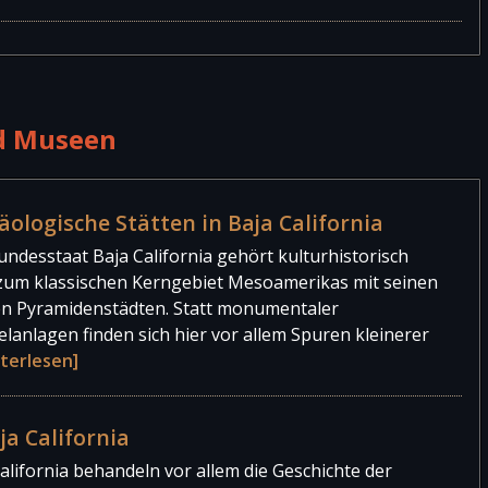
2.336.986 Personen
 von San Felipe
616.812 Personen
elipe Der Flughafen von San Felipe liegt 9,2 km
Der Flughafen wird hauptsächlich für private Flüge
[…
5.678 Personen
d Museen
789.177 Personen
n von Ensenada
äologische Stätten in Baja California
ada „El Ciprés“ Der Flughafen liegt 3 Kilometer südlich
ndesstaat Baja California gehört kulturhistorisch
 Baja California und dient als Militärflughafen (der als
 zum klassischen Kerngebiet Mesoamerikas mit seinen
n Pyramidenstädten. Statt monumentaler
lanlagen finden sich hier vor allem Spuren kleinerer
terlesen]
a California
lifornia behandeln vor allem die Geschichte der