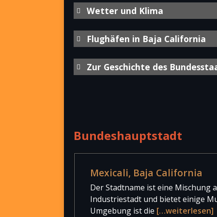
Wetter und Klima
Jahr
Bevölkerung gesamt
Flughäfen in Baja California
2020
3.769.020
2010
3.155.070
Zur Geschichte des Bundessta
2000
2.487.367
Internationaler Flughafen
1990
1.660.855
Aeropuerto Internacional de Tiju
Tijuana liegt im Nordwesten der S
weiterlesen]
Bundeshauptstadt
Internationaler Flughafen
Mexicali, Baja California
Aeropuerto Internacional de Mexi
Der Stadtname ist eine Mischung au
liegt 20 Kilometer östlich von der
Industriestadt und bietet einige 
Inlandsflüge genutzt.
[…weiterle
Umgebung ist die
[…weiterlesen]