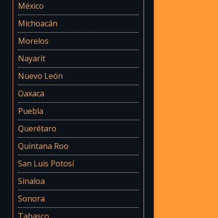
México
Michoacán
Morelos
Nayarit
Nuevo León
Oaxaca
Puebla
Querétaro
Quintana Roo
San Luis Potosí
Sinaloa
Sonora
Tabasco