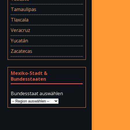
Tamaulipas
Tlaxcala
Veracruz
Yucatán
Zacatecas
Mexiko-Stadt &
Bundesstaaten
Bundesstaat auswählen