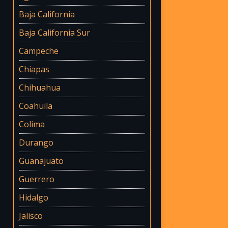
Baja California
Baja California Sur
Campeche
Chiapas
Chihuahua
Coahuila
Colima
Durango
Guanajuato
Guerrero
Hidalgo
Jalisco