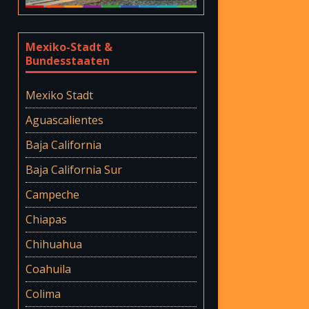
Mexiko-Stadt &
Bundesstaaten
Mexiko Stadt
Aguascalientes
Baja California
Baja California Sur
Campeche
Chiapas
Chihuahua
Coahuila
Colima