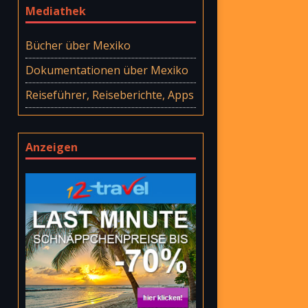
Mediathek
Bücher über Mexiko
Dokumentationen über Mexiko
Reiseführer, Reiseberichte, Apps
Anzeigen