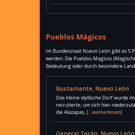
Pueblos Mágicos
Im Bundesstaat Nuevo León gibt es 5 Pu
werden. Die Pueblos Magicos (Magische 
Bedeutung oder durch besondere Lands
Bustamante, Nuevo León
Das kleine idyllische Dorf wurde i
recrutierte, um sich hier niederzul
die Alazapas,
[…weiterlesen]
General Terán, Nuevo León