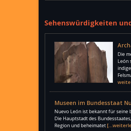
Protestantisch
Andere Religionen
Sehenswürdigkeiten un
keine Religionszugehörigkeit
Arch
Die m
León 
indig
Felsm
weite
Museen im Bundesstaat N
Nuevo León ist bekannt für seine b
Die Hauptstadt des Bundesstaates,
Region und beheimatet
[…weiterl