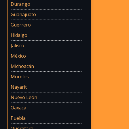
Durango
Guanajuato
Guerrero
Hidalgo
Jalisco
México
Michoacán
Morelos
Nayarit
Nuevo León
Oaxaca
Puebla
Querétaro