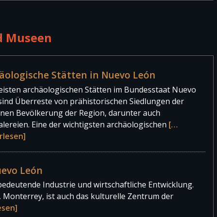
690.097 Personen
5.094 Personen
d Museen
561.584 Personen
äologische Stätten in Nuevo León
eisten archäologischen Stätten im Bundesstaat Nuevo
sind Überreste von prähistorischen Siedlungen der
enen Bevölkerung der Region, darunter auch
alereien. Eine der wichtigsten archäologischen
[…
rlesen]
uevo León
edeutende Industrie und wirtschaftliche Entwicklung.
 Monterrey, ist auch das kulturelle Zentrum der
esen]