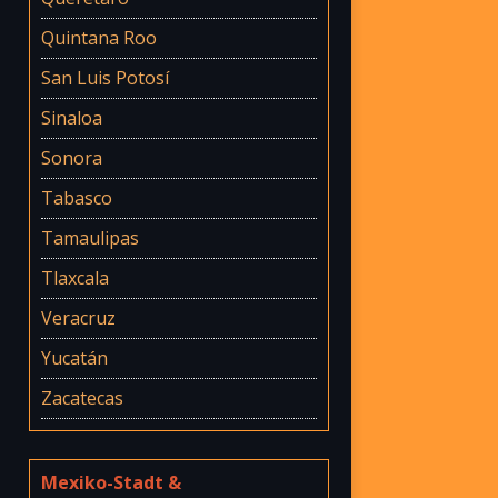
Quintana Roo
San Luis Potosí
Sinaloa
Sonora
Tabasco
Tamaulipas
Tlaxcala
Veracruz
Yucatán
Zacatecas
Mexiko-Stadt &