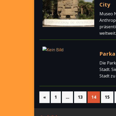
City
Museo N
Anthrop
präsent
weltweit
Parka
Die Park
Stadt. S
Stadt zu
«
1
…
13
14
15