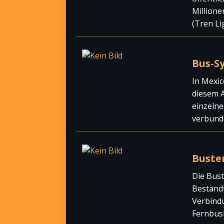
Millione
(Tren Li
Bus-S
In Mexic
diesem A
einzeln
verbun
Buste
Die Bust
Bestandt
Verbindu
Fernbus