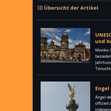
Übersicht der Artikel
UNESC
und X
Mexiko-S
besiedel
Jahrhun
Tenocht
Engel
Ángel de
offiziel
Independ