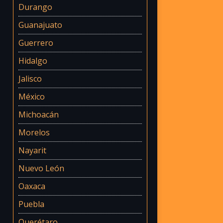
Durango
Guanajuato
Guerrero
Hidalgo
Jalisco
México
Michoacán
Morelos
Nayarit
Nuevo León
Oaxaca
Puebla
Querétaro