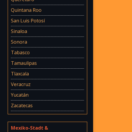
Quintana Roo
San Luis Potosí
Sinaloa
Sonora
Tabasco
Tamaulipas
Tlaxcala
Veracruz
Yucatán
Zacatecas
Mexiko-Stadt &