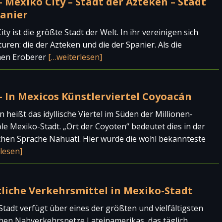
 Mexiko City – Stadt der Azteken – Stadt
panier
ity ist die größte Stadt der Welt. In ihr vereinigen sich
turen: die der Azteken und die der Spanier. Als die
hen Eroberer
[…weiterlesen]
– In Mexicos Künstlerviertel Coyoacán
 heißt das idyllische Viertel im Süden der Millionen-
e Mexiko-Stadt. „Ort der Coyoten“ bedeutet dies in der
chen Sprache Nahuatl. Hier wurde die wohl bekannteste
lesen]
tliche Verkehrsmittel in Mexiko-Stadt
tadt verfügt über eines der größten und vielfältigsten
chen Nahverkehrsnetze Lateinamerikas, das täglich