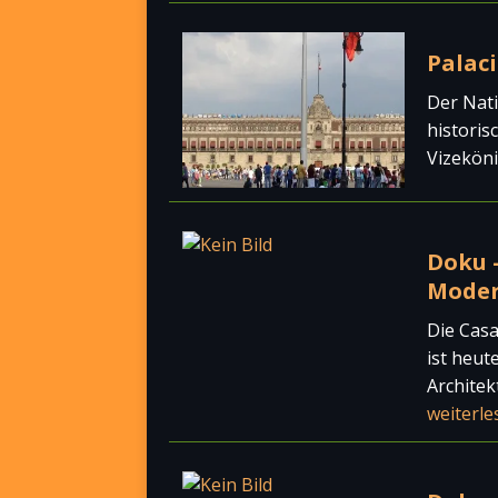
Palaci
Der Nati
historis
Vizeköni
Doku 
Mode
Die Casa
ist heut
Architek
weiterle