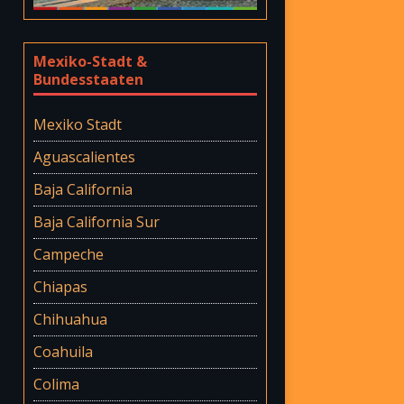
Mexiko-Stadt &
Bundesstaaten
Mexiko Stadt
Aguascalientes
Baja California
Baja California Sur
Campeche
Chiapas
Chihuahua
Coahuila
Colima