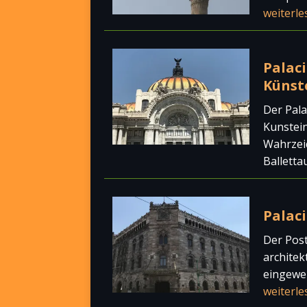
weiterle
Palaci
Künste
Der Pala
Kunstein
Wahrzeic
Balletta
Palac
Der Post
architek
eingewei
weiterle