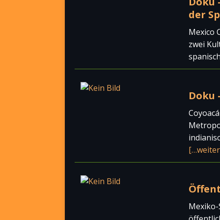
Doku –
der S
Mexico C
zwei Kul
spanisc
Doku 
Coyoacán
Metropol
indianis
[…weiter
Öffen
Mexiko-S
öffentli