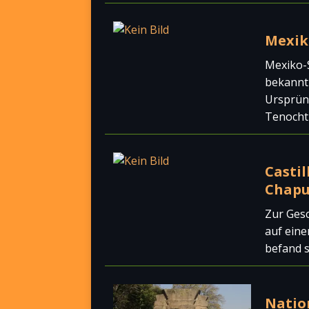
Mexik
Mexiko-S
bekannt 
Ursprüng
Tenocht
Castil
Chapu
Zur Gesc
auf eine
befand s
Natio