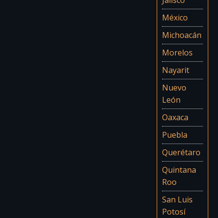
Jalisco
mehr als sechzig eigenen Sprachen. Jede
México
dieser Ethnien lebt ihre eigene Kultur und
Tradition. David Yetman
[…weiterlesen]
Michoacán
Morelos
Episoden aus Staffel 5
Nayarit
Nuevo
Doku – Reise durch Amerika –
León
Mexikos Märkte – Tausend Jahre
Handel
Oaxaca
David Yetman reist heute nach Tenochtitlan,
Puebla
in die alte Hauptstadt des Aztekenreichs, die
Querétaro
für zahlreiche große Märkte bekannt war.
Von der alten Stadt selbst ist
[…weiterlesen]
Quintana
Roo
San Luis
Doku – Reise durch Amerika –
Potosí
Oaxaca, Mexiko