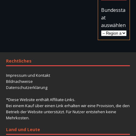
Bundessta
at
Doku – Reise durch Amerika – Die
auswählen
Sierra Pinacate in Mexiko
Das an der amerikanisch-mexikanischen
Grenze gelegene Pinacate-Vulkanfeld hat
eine turbulente Vergangenheit: Gigantische
Explosionen aus Feuer und Schwefel bildeten
Rechtliches
hier fünf gigantische Krater, Hunderte
Vulkankegel und
[…weiterlesen]
Impressum und Kontakt
Bildnachweise
Datenschutzerklärung
Doku – Reise durch Amerika –
*Diese Website enthält Affiliate-Links.
Chiapas – Reich der Indianer in
Bei einem Kauf über einen Link erhalten wir eine Provision, die den
Mexiko
Betrieb der Website unterstützt. Für Nutzer entstehen keine
Chiapas, der südlichste Bundesstaat Mexikos,
Mehrkosten.
bedeckt mit 75.000 Quadratkilometern rund
Land und Leute
vier Prozent der gesamten Landesfläche. Gut