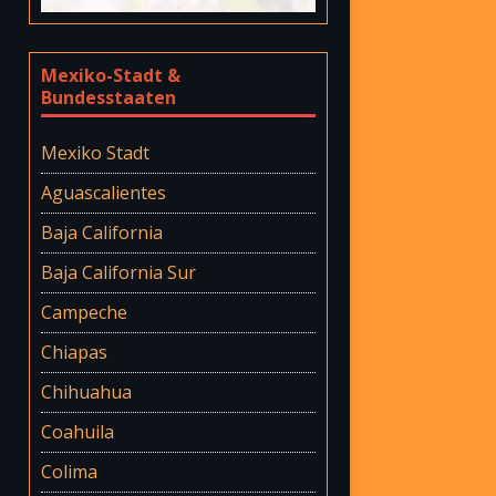
Mexiko-Stadt &
Bundesstaaten
Mexiko Stadt
Aguascalientes
Baja California
Baja California Sur
Campeche
Chiapas
Chihuahua
Coahuila
Colima