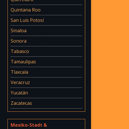
Quintana Roo
San Luis Potosí
Sinaloa
Sonora
Tabasco
Tamaulipas
Tlaxcala
Veracruz
Yucatán
Zacatecas
Mexiko-Stadt &