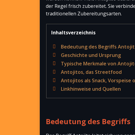
der Regel frisch zubereitet. Sie verbind
traditionellen Zubereitungsarten.
Inhaltsverzeichnis
Bedeutung des Begriffs Antoji
Geschichte und Ursprung
Typische Merkmale von Antojit
Antojitos, das Streetfood
Antojitos als Snack, Vorspeise
Linkhinweise und Quellen
Bedeutung des Begriffs