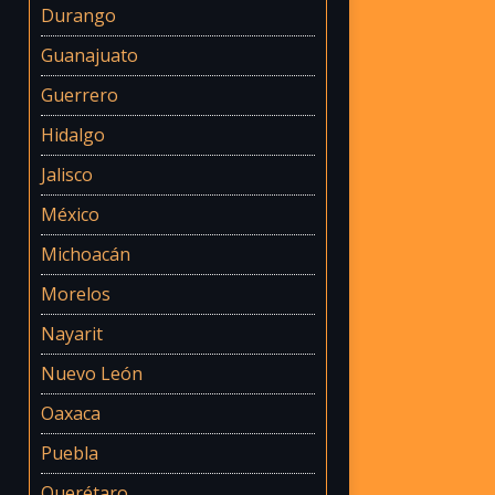
Durango
Guanajuato
Guerrero
Hidalgo
Jalisco
México
Michoacán
Morelos
Nayarit
Nuevo León
Oaxaca
Puebla
Querétaro