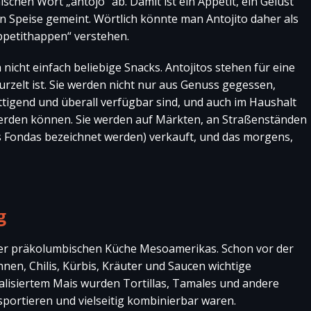
nischen Wort „antojo“ ab. Damit ist ein Appetit, ein Gelüst
 Speise gemeint. Wörtlich könnte man Antojito daher als
 Appetithappen“ verstehen.
 nicht einfach beliebige Snacks. Antojitos stehen für eine
wurzelt ist. Sie werden nicht nur aus Genuss gegessen,
ättigend und überall verfügbar sind, und auch im Haushalt
werden können. Sie werden auf Märkten, an Straßenständen
ls Fondas bezeichnet werden) verkauft, und das morgens,
g
 der präkolumbischen Küche Mesoamerikas. Schon vor der
en, Chilis, Kürbis, Kräuter und Saucen wichtige
lisiertem Mais wurden Tortillas, Tamales und andere
nsportieren und vielseitig kombinierbar waren.