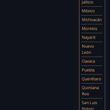
Jalisco
México
Michoacán
Morelos
Nayarit
Nuevo
León
Oaxaca
Puebla
Querétaro
Quintana
Roo
San Luis
Potosí