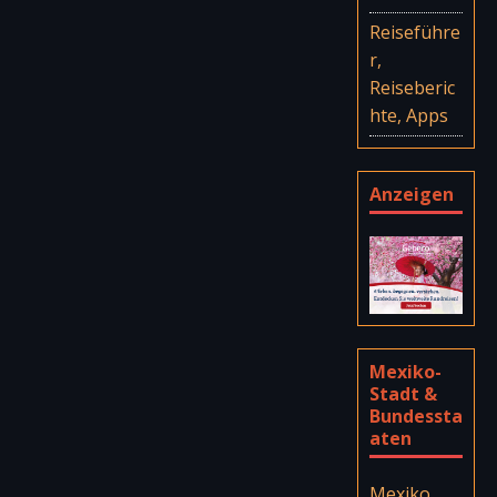
Reiseführe
r,
Reiseberic
hte, Apps
Anzeigen
Mexiko-
Stadt &
Bundessta
aten
Mexiko