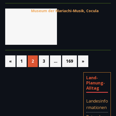
Museum der Mariachi-Musik, Cocula
«
1
2
3
…
169
»
Land-
Planung-
Alltag
Landesinfo
rmationen