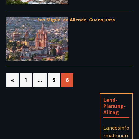
San Miguel de Allende, Guanajuato
«
1
…
5
6
Land-
Planung-
Alltag
Landesinfo
rmationen