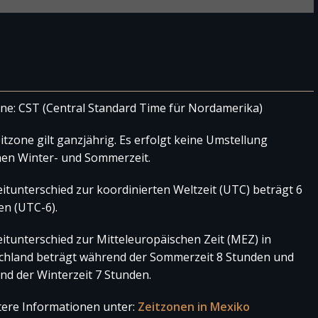
davon Frauen
davon Männer
Veränderung
one: CST (Central Standard Time für Nordamerika)
7.389
6.894
11,48%
6.567
6.245
9,55%
itzone gilt ganzjährig. Es erfolgt keine Umstellung
hen Winter- und Sommerzeit.
5.978
5.717
38,78%
itunterschied zur koordinierten Weltzeit (UTC) beträgt 6
4.287
4.140
en (UTC-6).
itunterschied zur Mitteleuropäischen Zeit (MEZ) in
chland beträgt während der Sommerzeit 8 Stunden und
nd der Winterzeit 7 Stunden.
ere Informationen unter:
Zeitzonen in Mexiko