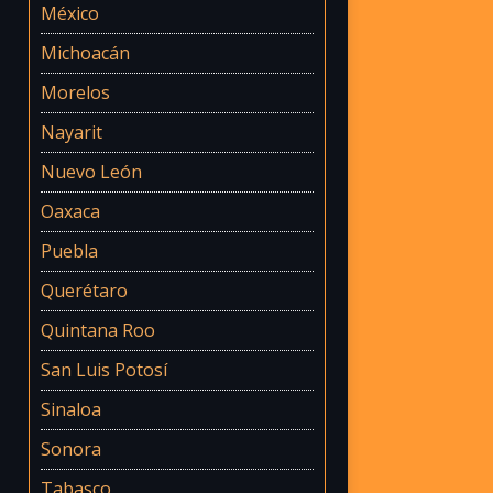
México
Michoacán
Morelos
Nayarit
Nuevo León
Oaxaca
Puebla
Querétaro
Quintana Roo
San Luis Potosí
Sinaloa
Sonora
Tabasco