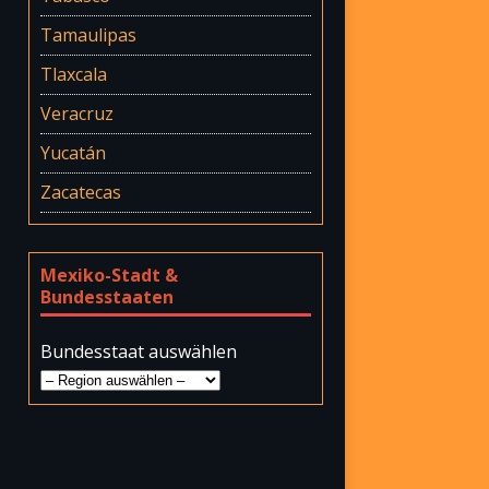
Tamaulipas
Tlaxcala
Veracruz
Yucatán
Zacatecas
Mexiko-Stadt &
Bundesstaaten
Bundesstaat auswählen