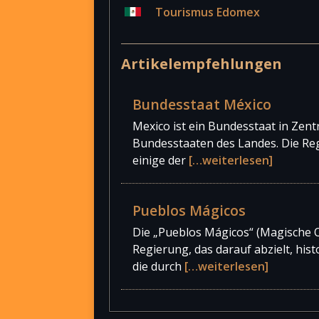
Tourismus Edomex
Artikelempfehlungen
Quelle: ClimateCharts.net
Bundesstaat México
weitere Informationen unter:
Klim
Mexico ist ein Bundesstaat in Zen
Bundesstaaten des Landes. Die Reg
einige der
[…weiterlesen]
Pueblos Mágicos
Die „Pueblos Mágicos“ (Magische 
Regierung, das darauf abzielt, his
die durch
[…weiterlesen]