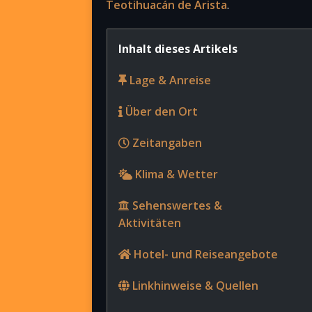
Teotihuacán de Arista
.
Inhalt dieses Artikels
Lage & Anreise
Über den Ort
Zeitangaben
Klima & Wetter
Sehenswertes &
Aktivitäten
Hotel- und Reiseangebote
Linkhinweise & Quellen