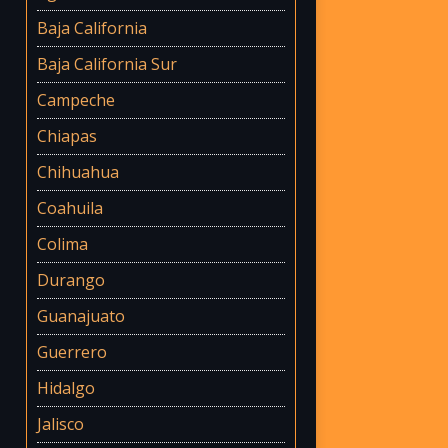
Baja California
Baja California Sur
Campeche
Chiapas
Chihuahua
Coahuila
Colima
Durango
Guanajuato
Guerrero
Hidalgo
Jalisco