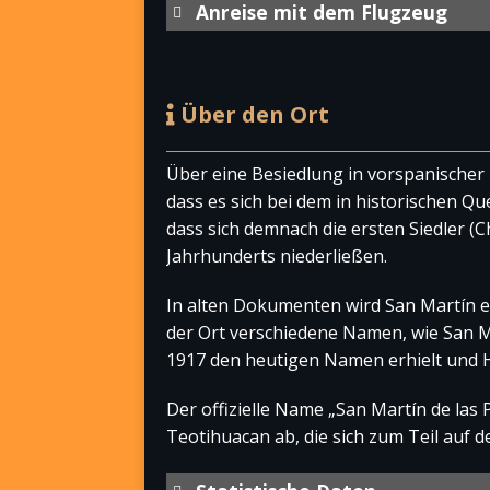
Anreise mit dem Flugzeug
Internationaler Flughafen
Aeropuerto Internacional de Tolu
Über den Ort
Toluca liegt ca. 16 km von der St
Über eine Besiedlung in vorspanischer
dass es sich bei dem in historischen Q
dass sich demnach die ersten Siedler (
Jahrhunderts niederließen.
Internationaler Flughafen
In alten Dokumenten wird San Martín e
Aeropuerto Internacional de la Ci
der Ort verschiedene Namen, wie San Ma
der größte Flughafen des Landes
1917 den heutigen Namen erhielt und 
weiterlesen]
Der offizielle Name „San Martín de las 
Teotihuacan ab, die sich zum Teil auf 