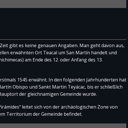
 von Toluca
ca “Licenciado Adolfo López Mateos” Der Flughafen von
adt Toluca und ca. 45 km von
[…weiterlesen]
 Zeit gibt es keine genauen Angaben. Man geht davon aus,
uellen erwähnten Ort Teacal um San Martín handelt und
Chichimecas) am Ende des 12. oder Anfang des 13.
 von Mexico-City (AICM)
rstmals 1545 erwähnt. In den folgenden Jahrhunderten hat
udad de Mexico „Benito Juárez“ (AICM) Der Flughafen ist
rtín Obispo und Sankt Martin Teyácac, bis er schließlich
 und zählt nach den Passagierzahlen auch zu
[…
Hauptort der gleichnamigen Gemeinde wurde.
Pirámides“ leitet sich von der archäologischen Zone von
dem Territorium der Gemeinde befindet.