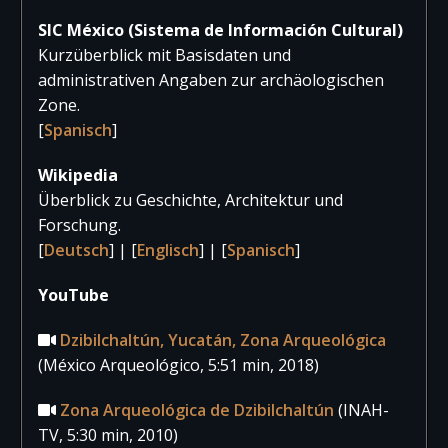
2018
116.759
32.797
149.55
SIC México (Sistema de Información Cultural)
2017
99.137
39.814
138.95
Kurzüberblick mit Basisdaten und
administrativen Angaben zur archäologischen
Zone.
[
Spanisch
]
Wikipedia
Überblick zu Geschichte, Architektur und
Forschung.
[
Deutsch
] | [
Englisch
] | [
Spanisch
]
YouTube
Dzibilchaltún, Yucatán, Zona Arqueológica
(México Arqueológico, 5:51 min, 2018)
Zona Arqueológica de Dzibilchaltún
(INAH-
TV, 5:30 min, 2010)