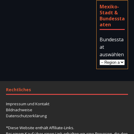
Mexiko-
Stadt &
Bundessta
aten
Bundessta
at
auswählen
Rechtliches
Impressum und Kontakt
Bildnachweise
Datenschutzerklärung
*Diese Website enthält Affiliate-Links.
Bei einem Kauf über einen Link erhalten wir eine Provision, die den