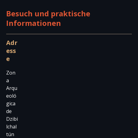
Besuch und praktische
Informationen
Adr
ess
e
Zon
a
Arqu
eoló
gica
de
Dzibi
lchal
tún