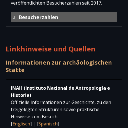
veröffentlichten Besucherzahlen seit 2017.
Besucherzahlen
Jahr
Besucher
Besucher
Gesam
national
international
Linkhinweise und Quellen
2025
40.299
9.496
49.79
2024
8.752
2.660
11.41
Informationen zur archäologischen
Stätte
2023
54.738
10.070
64.80
2022
31.156
7.486
38.64
INAH (Instituto Nacional de Antropología e
Historia)
2021
35.545
2.788
38.33
Offizielle Informationen zur Geschichte, zu den
2020
29.116
11.864
40.98
freigelegten Strukturen sowie praktische
Hinweise zum Besuch.
2019
132.510
32.790
165.30
[
Englisch
] | [
Spanisch
]