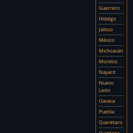
Guerrero
Hidalgo
Jalisco
México
Michoacán
Morelos
Nayarit
Nuevo
León
Oaxaca
Puebla
Querétaro
Quintana