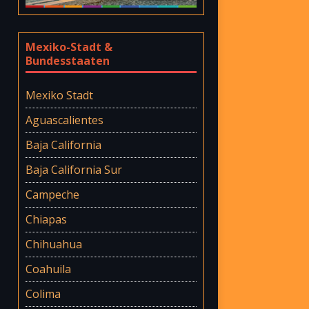
Mexiko-Stadt &
Bundesstaaten
Mexiko Stadt
Aguascalientes
Baja California
Baja California Sur
Campeche
Chiapas
Chihuahua
Coahuila
Colima