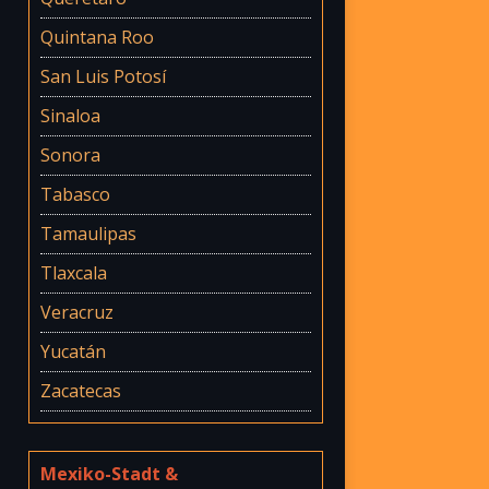
Quintana Roo
San Luis Potosí
Sinaloa
Sonora
Tabasco
Tamaulipas
Tlaxcala
Veracruz
Yucatán
Zacatecas
Mexiko-Stadt &