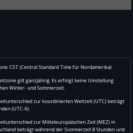
n von Durango
ngo “Presidente Guadalupe Victoria” Der Flughafen ist
ictoria de Durango entfernt. Es bestehen regelmäßige
iterlesen]
one: CST (Central Standard Time für Nordamerika)
eitzone gilt ganzjährig. Es erfolgt keine Umstellung
hen Winter- und Sommerzeit.
eitunterschied zur koordinierten Weltzeit (UTC) beträgt
nden (UTC-6).
eitunterschied zur Mitteleuropäischen Zeit (MEZ) in
schland beträgt während der Sommerzeit 8 Stunden und