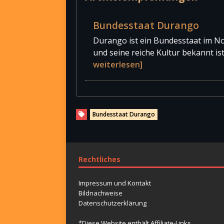
Francisco Villa-Museum
Bundesstaat Durango
Kulturhaus Citibanamex - Palac
Durango ist ein Bundesstaat im No
und seine reiche Kultur bekannt is
Museum für Grabkunst - Beni
weiterlesen]
Museum für sakrale Kunst
Bundesstaat Durango
Bebeleche - interaktives Mus
Museum des INAH-Zentrums 
Rechtliches
Bergbaumuseum im Minentun
Impressum und Kontakt
Bildnachweise
Datenschutzerklärung
Gemeindemuseum Tepeyolotl
*Diese Website enthält Affiliate-Links.