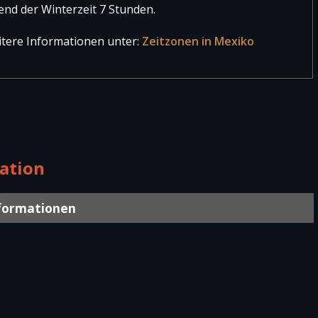
nd der Winterzeit 7 Stunden.
tere Informationen unter:
Zeitzonen in Mexiko
ation
formationen
mmenden Tage
öppen-Geiger wird das Klima in Victoria de Durango in
Klimaklasse „
C
“ steht für ein warmgemäßigtes und