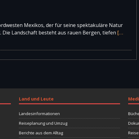
io del Conde del Valle de Súchil
rdwesten Mexikos, der für seine spektakuläre Natur
t. Die Landschaft besteht aus rauen Bergen, tiefen
[…
gno Montoya
eum von Durango
Durango
Land und Leute
Medi
nel
Landesinformationen
Büche
Reiseplanung und Umzug
Dokum
Berichte aus dem Alltag
Reise