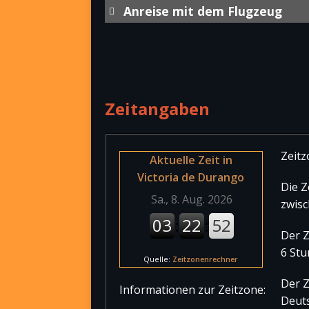
Anreise mit dem Flugzeug
Internationaler Flughafe
Aeropuerto Internacional de Dura
ca. 20 km vom Stadtzentrum von V
Flugverbindungen zwischen
[…we
Zeitangaben
Zeitz
Aktuelle Zeit in
Victoria de Durango
Die Z
zwisc
Der Z
6 Stu
Quelle:
Zeitzonenrechner
Der Z
Informationen zur Zeitzone:
Deut