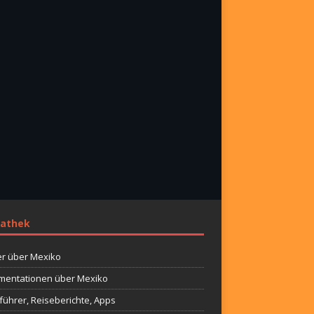
athek
r über Mexiko
entationen über Mexiko
führer, Reiseberichte, Apps