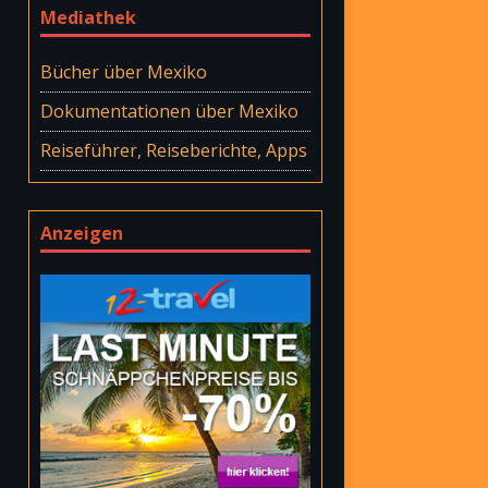
Mediathek
Bücher über Mexiko
Dokumentationen über Mexiko
Reiseführer, Reiseberichte, Apps
Anzeigen