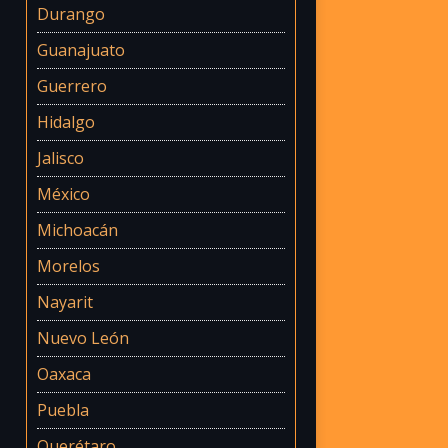
Durango
Guanajuato
Guerrero
Hidalgo
Jalisco
México
Michoacán
Morelos
Nayarit
Nuevo León
Oaxaca
Puebla
Querétaro