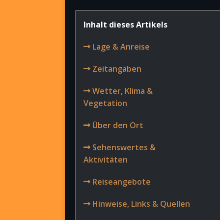
Inhalt dieses Artikels
Lage & Anreise
Zeitangaben
Wetter, Klima &
Vegetation
Über den Ort
Sehenswertes &
Aktivitäten
Reiseangebote
Hinweise, Links & Quellen