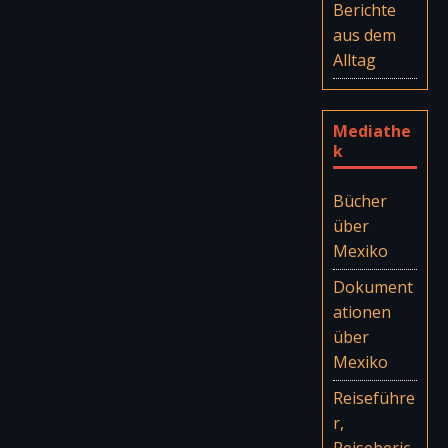
Berichte
aus dem
Archäologische Zone Tres
ca. 60
Alltag
Zapotes
km
Archäologische Zone Vega de
ca. 305
la Peña
km
Mediathe
k
Archäologische Zone El
ca. 115
Zapotal
km
Bücher
über
Mexiko
Dokument
ationen
über
Mexiko
Reiseführe
r,
Reiseberic