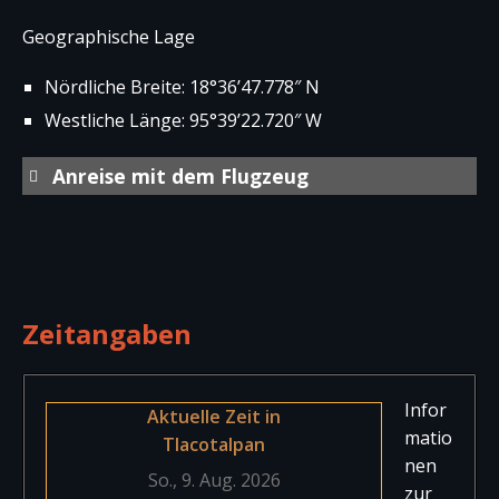
Geographische Lage
Nördliche Breite: 18°36’47.778″ N
Westliche Länge: 95°39’22.720″ W
Anreise mit dem Flugzeug
Internationaler Flughafen von
Veracruz
Aeropuerto Internacional de Veracruz
“General Heriberto Jara” Der Flughafen liegt
Zeitangaben
ca. 10 km südwestlich vom Zentrum der Stadt
Veracruz entfernt. Es bestehen
Flugverbindungen in andere
[…weiterlesen]
Infor
Aktuelle Zeit in
matio
Tlacotalpan
nen
zur