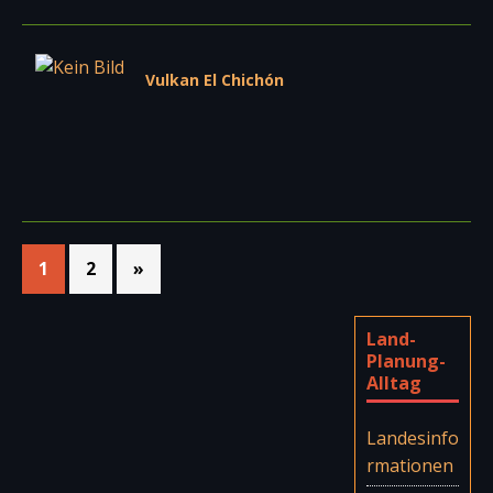
Vulkan El Chichón
1
2
»
Land-
Planung-
Alltag
Landesinfo
rmationen