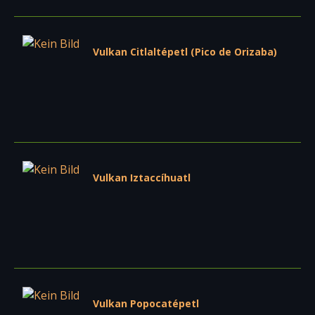
Vulkan Citlaltépetl (Pico de Orizaba)
Vulkan Iztaccíhuatl
Vulkan Popocatépetl