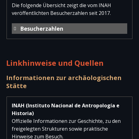
Die folgende Übersicht zeigt die vom INAH
veröffentlichten Besucherzahlen seit 2017.
Besucherzahlen
Jahr
Besucher
Besucher
Gesam
national
international
Linkhinweise und Quellen
2025
94.738
8.691
103.42
2024
92.939
10.620
103.55
Informationen zur archäologischen
Stätte
2023
106.805
9.093
115.89
2022
83.551
6.489
90.04
INAH (Instituto Nacional de Antropología e
Historia)
2021
27.660
3.983
31.64
Offizielle Informationen zur Geschichte, zu den
2020
17.426
4.389
21.81
freigelegten Strukturen sowie praktische
Hinweise zum Besuch.