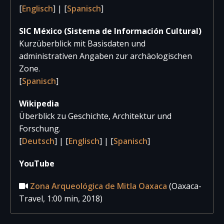
2019
70.252
17.266
87.51
[
Englisch
] | [
Spanisch
]
2018
94.604
14.952
109.55
SIC México (Sistema de Información Cultural)
2017
119.163
9.634
128.79
Kurzüberblick mit Basisdaten und
administrativen Angaben zur archäologischen
Zone.
[
Spanisch
]
Wikipedia
Überblick zu Geschichte, Architektur und
Forschung.
[
Deutsch
] | [
Englisch
] | [
Spanisch
]
YouTube
Zona Arqueológica de Mitla Oaxaca
(Oaxaca-
Travel, 1:00 min, 2018)