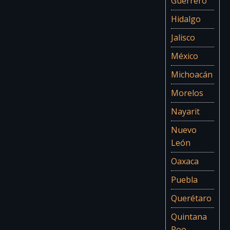
Guerrero
Hidalgo
Jalisco
México
Michoacán
Morelos
Nayarit
Nuevo
León
Oaxaca
Puebla
Querétaro
Quintana
Roo