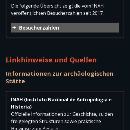
Die folgende Übersicht zeigt die vom INAH
veröffentlichten Besucherzahlen seit 2017.
Besucherzahlen
Jahr
Besucher
Besucher
Gesam
national
international
Linkhinweise und Quellen
2025
240.250
80.601
320.85
2024
227.627
80.633
308.26
Informationen zur archäologischen
Stätte
2023
273.365
87.513
360.87
2022
276.026
74.993
351.01
INAH (Instituto Nacional de Antropología e
Historia)
2021
255.495
31.425
286.92
Offizielle Informationen zur Geschichte, zu den
2020
227.814
58.275
286.08
freigelegten Strukturen sowie praktische
Hinweise zum Besuch.