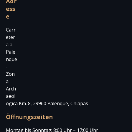
Adr
ess
e
Carr
eter
a a
Pale
nque
-
Zon
a
Arch
aeol
ogica Km. 8, 29960 Palenque, Chiapas
Öffnungszeiten
Montag bis Sonntag: 8:00 Uhr – 17:00 Uhr