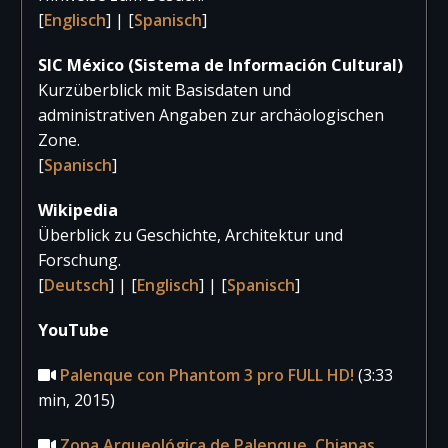
2019
617.938
206.373
824.31
[
Englisch
] | [
Spanisch
]
2018
576.688
170.917
747.60
SIC México (Sistema de Información Cultural)
2017
743.384
177.086
920.47
Kurzüberblick mit Basisdaten und
administrativen Angaben zur archäologischen
Zone.
[
Spanisch
]
Wikipedia
Überblick zu Geschichte, Architektur und
Forschung.
[
Deutsch
] | [
Englisch
] | [
Spanisch
]
YouTube
Palenque con Phantom 3 pro FULL HD!
(3:33
min, 2015)
Zona Arqueológica de Palenque, Chiapas