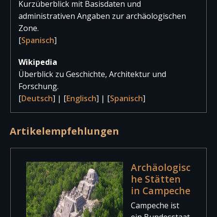
2017
4.790
104
4.89
Kurzüberblick mit Basisdaten und
administrativen Angaben zur archäologischen
Zone.
[
Spanisch
]
Wikipedia
Überblick zu Geschichte, Architektur und
Forschung.
[
Deutsch
] | [
Englisch
] | [
Spanisch
]
Artikelempfehlungen
Archäologisc
he Stätten
in Campeche
Campeche ist