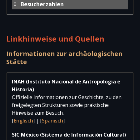
Besucherzahlen
Jahr
Besucher
Besucher
Gesam
national
international
Linkhinweise und Quellen
2025
4.867
114
4.98
2024
3.766
108
3.87
Informationen zur archäologischen
Stätte
2023
4.567
91
4.65
2022
4.629
84
4.71
INAH (Instituto Nacional de Antropología e
Historia)
2021
4.078
141
4.21
Offizielle Informationen zur Geschichte, zu den
2020
1.739
95
1.83
freigelegten Strukturen sowie praktische
Hinweise zum Besuch.
2019
5.382
85
5.46
[
Englisch
] | [
Spanisch
]
2018
5.075
94
5.16
SIC México (Sistema de Información Cultural)