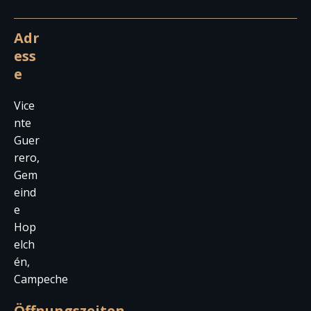
Adr
ess
e
Vice
nte
Guer
rero,
Gem
eind
e
Hop
elch
én,
Campeche
Öffnungszeiten