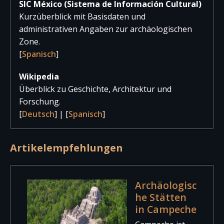
SIC México (Sistema de Información Cultural)
2017
1.189
18
1.20
Kurzüberblick mit Basisdaten und
administrativen Angaben zur archäologischen
Zone.
[
Spanisch
]
Wikipedia
Überblick zu Geschichte, Architektur und
Forschung.
[
Deutsch
] | [
Spanisch
]
Artikelempfehlungen
Archäologisc
he Stätten
in Campeche