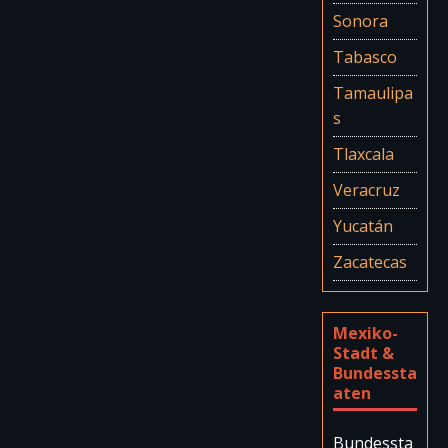
Sonora
Tabasco
Tamaulipa
s
Tlaxcala
Veracruz
Yucatán
Zacatecas
Mexiko-
Stadt &
Bundessta
aten
Bundessta