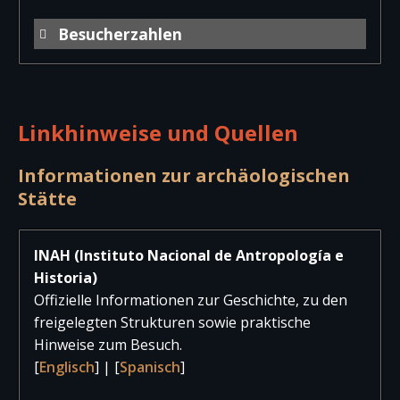
Besucherzahlen
Jahr
Besucher
Besucher
Gesam
national
international
Linkhinweise und Quellen
2025
1.115
4
1.11
2024
938
23
96
Informationen zur archäologischen
Stätte
2023
816
32
84
2022
706
46
75
INAH (Instituto Nacional de Antropología e
Historia)
2021
186
11
19
Offizielle Informationen zur Geschichte, zu den
2020
145
0
14
freigelegten Strukturen sowie praktische
Hinweise zum Besuch.
2019
622
27
64
[
Englisch
] | [
Spanisch
]
2018
930
12
94