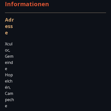
Informationen
Adr
ess
e
Xcul
oc,
Gem
eind
e
Hop
elch
én,
Cam
pech
e