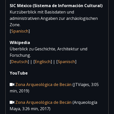
2018
8.376
9.831
18.20
SIC México (Sistema de Información Cultural)
2017
11.356
10.610
21.96
Kurzüberblick mit Basisdaten und
administrativen Angaben zur archäologischen
Zone.
[
Spanisch
]
Wikipedia
Überblick zu Geschichte, Architektur und
Forschung.
[
Deutsch
] | [
Englisch
] | [
Spanisch
]
YouTube
Zona Arqueológica de Becán
(JTViajes, 3:05
min, 2019)
Zona Arqueológica de Becán
(Arqueología
Maya, 3:26 min, 2017)