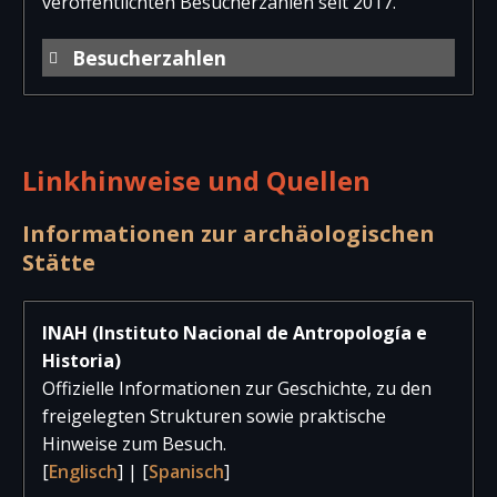
veröffentlichten Besucherzahlen seit 2017.
Besucherzahlen
Jahr
Besucher
Besucher
Gesam
national
international
Linkhinweise und Quellen
2025
5.590
7.196
12.78
2024
8.710
9.772
18.48
Informationen zur archäologischen
Stätte
2023
9.430
8.926
18.35
2022
8.186
8.930
17.11
INAH (Instituto Nacional de Antropología e
Historia)
2021
1.186
772
1.95
Offizielle Informationen zur Geschichte, zu den
2020
1.721
4.052
5.77
freigelegten Strukturen sowie praktische
Hinweise zum Besuch.
2019
8.419
11.327
19.74
[
Englisch
] | [
Spanisch
]