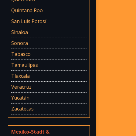
Quintana Roo
San Luis Potosí
Sinaloa
Sonora
Tabasco
Tamaulipas
Tlaxcala
Veracruz
Yucatán
Zacatecas
Mexiko-Stadt &