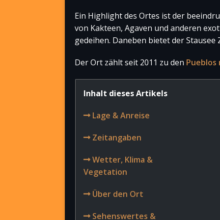
Ein Highlight des Ortes ist der beein
von Kakteen, Agaven und anderen exot
gedeihen. Daneben bietet der Stausee 
Der Ort zählt seit 2011 zu den
Pueblos 
Inhalt dieses Artikels
Lage & Anreise
Zeitangaben
Wetter, Klima &
Vegetation
Über den Ort
Sehenswertes &