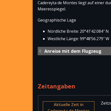
Cadereyta de Montes liegt auf einer d
Meeresspiegel.
Geographische Lage
Nördliche Breite: 20°41’42.084″ N
Westliche Länge: 99°48’56.279″ W
Anreise mit dem Flugzeug
Internationaler Flughafe
Aeropuerto Internacional de Queré
km östlich von der Stadt Santiag
[…weiterlesen]
Zeitangaben
Zeitz
Aktuelle Zeit in
Cadereyta de Montes