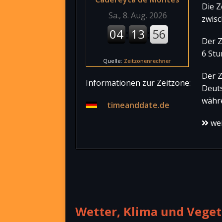
Die Z
zwisc
Der Z
6 Stu
Quelle:
Zeitzonenrechner
Der Z
Informationen zur Zeitzone:
Deut
währe
timeanddate.de
wei
Wetter, Klima und Veget