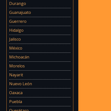
Durango
Guanajuato
Guerrero
Hidalgo
Jalisco
México
Michoacán
Morelos
Nayarit
Nuevo León
Oaxaca
Puebla
Querétaro