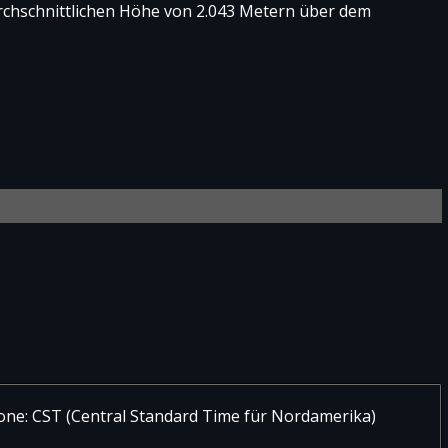
urchschnittlichen Höhe von 2.043 Metern über dem
n von Querétaro
taro “Ing. Fdo. Espinoza Gtz.” Der Flughafen liegt ca. 30
o de Querétaro entfernt. Es bestehen Flugverbindungen
one: CST (Central Standard Time für Nordamerika)