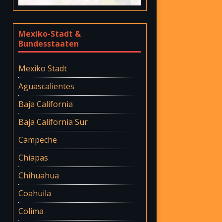
Mexiko-Stadt &
Bundesstaaten
Mexiko Stadt
Aguascalientes
Baja California
Baja California Sur
Campeche
Chiapas
Chihuahua
Coahuila
Colima