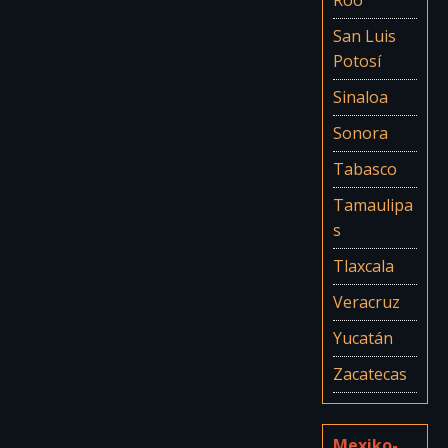
Roo
San Luis
Potosí
Sinaloa
Sonora
Tabasco
Tamaulipa
s
Tlaxcala
Veracruz
Yucatán
Zacatecas
Mexiko-