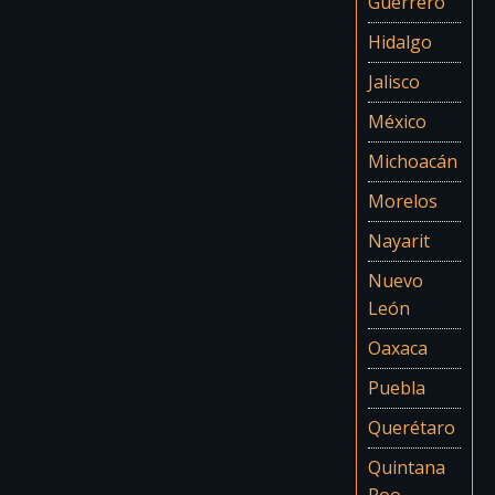
Guerrero
Hidalgo
Jalisco
México
Michoacán
Morelos
Nayarit
Nuevo
León
Oaxaca
Puebla
Querétaro
Quintana