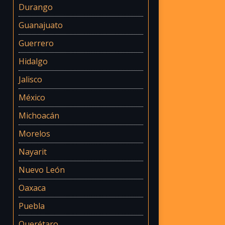
Durango
Guanajuato
Guerrero
Hidalgo
Jalisco
México
Michoacán
Morelos
Nayarit
Nuevo León
Oaxaca
Puebla
Querétaro