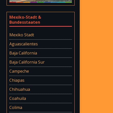
Mexiko-Stadt &
Bundesstaaten
Mexiko Stadt
Aguascalientes
Baja California
Baja California Sur
Campeche
Chiapas
Chihuahua
Coahuila
Colima