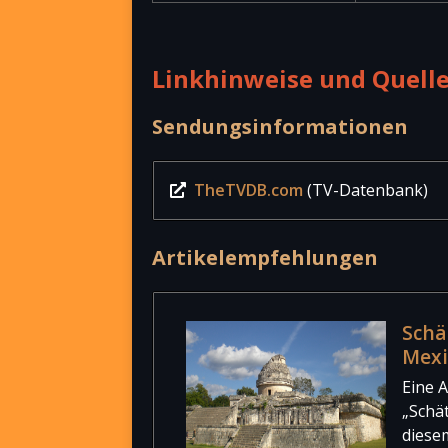
Linkhinweise und Quell
Sendungsinformationen
TheTVDB.com
(TV-Datenbank)
Artikelempfehlungen
Schä
Mex
Eine 
„Schä
diese