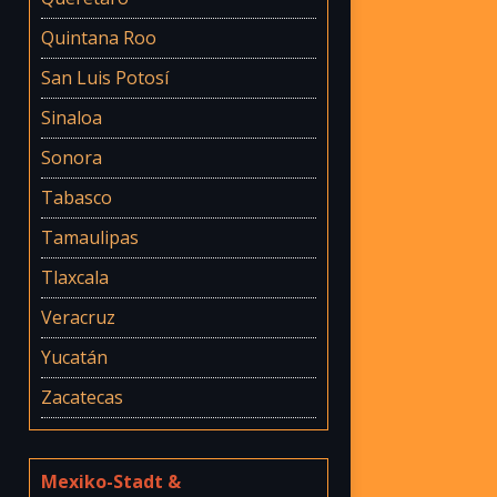
Quintana Roo
San Luis Potosí
Sinaloa
Sonora
Tabasco
Tamaulipas
Tlaxcala
Veracruz
Yucatán
Zacatecas
Mexiko-Stadt &