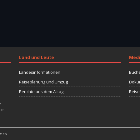
Land und Leute
Medi
Landesinformationen
Büche
Reiseplanung und Umzug
Dokum
Berichte aus dem Alltag
Reise
e
zt.
mes