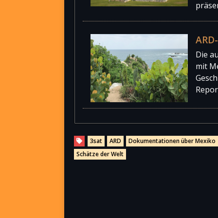
präse
ARD-
Die a
mit M
Geschi
Repor
3sat
ARD
Dokumentationen über Mexiko
Schätze der Welt