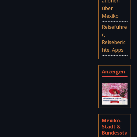
ationen
über
Mexiko
Reiseführe
r,
Reiseberic
hte, Apps
Anzeigen
Mexiko-
Stadt &
Bundessta