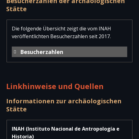
Besucherzahlen der archäologischen
Stätte
Die folgende Übersicht zeigt die vom INAH
veröffentlichten Besucherzahlen seit 2017.
Besucherzahlen
Jahr
Besucher
Besucher
Gesam
national
international
Linkhinweise und Quellen
2025
5.127
1.825
6.95
2024
6.443
2.206
8.64
Informationen zur archäologischen
Stätte
2023
7.312
2.581
9.89
2022
6.749
2.910
9.65
INAH (Instituto Nacional de Antropología e
Historia)
2021
5.803
2.226
8.02