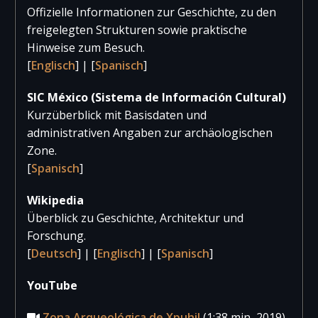
Offizielle Informationen zur Geschichte, zu den
2020
2.682
1.516
4.19
freigelegten Strukturen sowie praktische
Hinweise zum Besuch.
2019
6.830
3.215
10.04
[
Englisch
] | [
Spanisch
]
2018
6.953
2.835
9.78
SIC México (Sistema de Información Cultural)
2017
6.599
2.808
9.40
Kurzüberblick mit Basisdaten und
administrativen Angaben zur archäologischen
Zone.
[
Spanisch
]
Wikipedia
Überblick zu Geschichte, Architektur und
Forschung.
[
Deutsch
] | [
Englisch
] | [
Spanisch
]
YouTube
Zona Arqueológica de Xpuhil
(1:38 min, 2019)