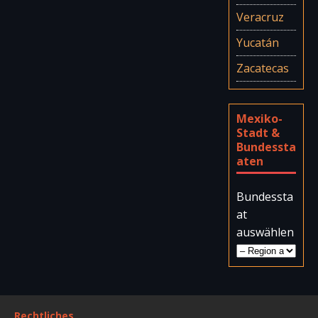
Veracruz
Yucatán
Zacatecas
Mexiko-
Stadt &
Bundessta
aten
Bundessta
at
auswählen
Rechtliches