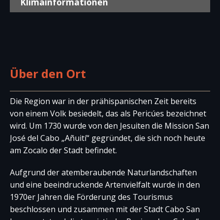
Klimainformationen
Wettervorhersage für die kommenden
Klimainformationen
Tage
Klimadiagramm von 1990-2022
Gemäß der Klimaklassifikation nach Köppen-
Über den Ort
Geiger wird das Klima in San José del Cabo in die
Klimagruppe BSh eingestuft. Die Klimaklasse „
B
“
steht für ein trockenes Klima. Der Klimatyp „
S
“
Die Region war in der prähispanischen Zeit bereits
bedeutet, dass es sich um Steppenklima handelt,
von einem Volk besiedelt, das als Pericúes bezeichnet
mit wenig Regen während der Regenzeit und der
wird. Um 1730 wurde von den Jesuiten die Mission San
Zusatz „
h
“ bedeutet, dass die durchschnittliche
José del Cabo „Añuití“ gegründet, die sich noch heute
Jahrestemperatur über 18 ºC
liegt.
am Zocalo der Stadt befindet.
Die durchschnittliche jährliche Temperatur
Aufgrund der atemberaubende Naturlandschaften
beträgt etwa 23 °C, wobei die
und eine beeindruckende Artenvielfalt wurde in den
Höchsttemperaturen in den Monaten Juli und
1970er Jahren die Förderung des Tourismus
August erreicht werden und die
beschlossen und zusammen mit der Stadt Cabo San