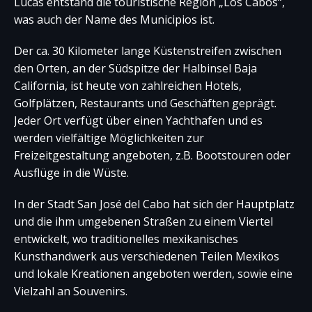
Tiefsttemperaturen im Dezember, Januar und
Lucas entstand die touristische Region „Los Cabos“,
Februar liegen.
was auch der Name des Municipios ist.
Die Gesamtniederschlagsmenge im Jahr beträgt
Der ca. 30 Kilometer lange Küstenstreifen zwischen
etwa 461 mm. Die niederschlagsreichsten Monate
den Orten, an der Südspitze der Halbinsel Baja
sind August und September und die
California, ist heute von zahlreichen Hotels,
niederschlagsärmsten Monate März bis Mai.
Golfplätzen, Restaurants und Geschäften geprägt.
Jeder Ort verfügt über einen Yachthafen und es
werden vielfältige Möglichkeiten zur
Freizeitgestaltung angeboten, z.B. Bootstouren oder
Ausflüge in die Wüste.
In der Stadt San José del Cabo hat sich der Hauptplatz
und die ihm umgebenen Straßen zu einem Viertel
entwickelt, wo traditionelles mexikanisches
Kunsthandwerk aus verschiedenen Teilen Mexikos
und lokale Kreationen angeboten werden, sowie eine
Quelle: ClimateCharts.net
Vielzahl an Souvenirs.
weitere Informationen unter:
Klima und