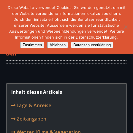
Diese Website verwendet Cookies. Sie werden genutzt, um mit
der Website verbundene Informationen lokal zu speichern.
Durch den Einsatz erhöht sich die Benutzerfreundlichkeit
unserer Website. Ausserdem werden sie für statistische
Auswertungen und Werbeeinblendungen verwendet. Weitere
Informationen finden sich in der Datenschutzerklärung.
San José del Cabo, Baja California
Zustimmen
Ablehnen
Datenschutzerklärung
Sur
Inhalt dieses Artikels
Lage & Anreise
Zeitangaben
Wetter, Klima & Vegetation