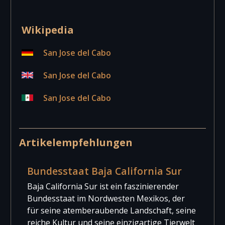
monumentaler Tempelanlagen finden sich
Hotelklassifizierungssystem oder weitere
hier vor allem
[…weiterlesen]
Suchmöglichkeiten gibt es unter:
Unterkünfte
Eine Zusammenstellung von weiteren
in Mexiko
Anbietern für Aktivitäten
Wikipedia
Entfernungen von San José del Cabo
San Jose del Cabo
Felszeichnungen in der
ca. 885
Esskultur in
San Jose del Cabo
Sierra de San Francisco
km
Baja
California
San Jose del Cabo
Sur
Die Gastronomie
von Baja
Artikelempfehlungen
California Sur ist eng mit den natürlichen
Bedingungen der Halbinsel verbunden.
Zwischen Pazifik, Golf von Kalifornien,
Bundesstaat Baja California Sur
Wüstenlandschaften und fruchtbaren Oasen
Baja California Sur ist ein faszinierender
entwickelte
[…weiterlesen]
Bundesstaat im Nordwesten Mexikos, der
für seine atemberaubende Landschaft, seine
reiche Kultur und seine einzigartige Tierwelt