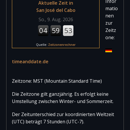
Infor
Aktuelle Zeit in
matio
San José del Cabo
nen
zur
Zeitz
one:
Quelle:
Zeitzonenrechner
Internationaler Flughafen von Cabo
San Lucas
timeanddate.de
Aeropuerto Internacional de Cabo San Lucas
Der Flughafen von Cabo San Lucas befindet
Zeitzone: MST (Mountain Standard Time)
sich ca. 7 km nordwestlich der Stadt Cabo San
Lucas. Der Flughafen
[…weiterlesen]
Die Zeitzone gilt ganzjährig. Es erfolgt keine
Umstellung zwischen Winter- und Sommerzeit.
Der Zeitunterschied zur koordinierten Weltzeit
(UTC) beträgt 7 Stunden (UTC-7).