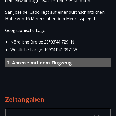
dem Pkw beträgt etwa 1 Stunde 15 Minuten.
San José del Cabo liegt auf einer durchschnittlichen
Höhe von 16 Metern über dem Meeresspiegel.
Geographische Lage
Nördliche Breite: 23°03’41.729″ N
Westliche Länge: 109°41’41.097″ W
Anreise mit dem Flugzeug
Internationaler Flughafen von San
José del Cabo (Los Cabos)
Aeropuerto Internacional de San José del
Cabo Der Flughafen liegt 11 Kilometer
Zeitangaben
nördlich von San José del Cabo. Es werden
über 50 nationale und internationale
[…
weiterlesen]