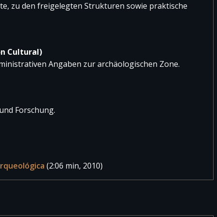
hte, zu den freigelegten Strukturen sowie praktische
23
7
430
23
11
634
89
18
2.907
n Cultural)
ministrativen Angaben zur archäologischen Zone.
80
31
2.911
00
26
2.926
 und Forschung.
rqueológica
(2:06 min, 2010)