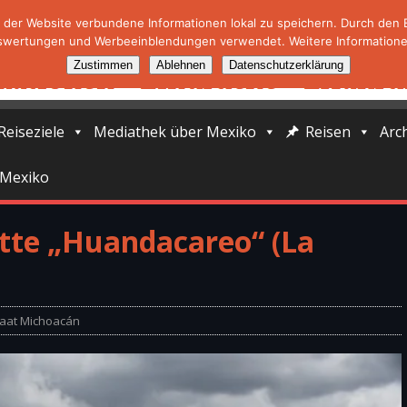
der Website verbundene Informationen lokal zu speichern. Durch den Ei
swertungen und Werbeeinblendungen verwendet. Weitere Informationen
Zustimmen
Ablehnen
Datenschutzerklärung
Reiseziele
Mediathek über Mexiko
Reisen
Arc
 Mexiko
ätte „Huandacareo“ (La
aat Michoacán