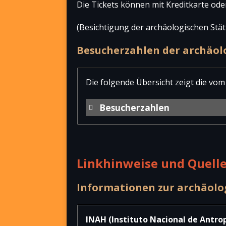
Die Tickets können mit Kreditkarte ode
(Besichtigung der archäologischen Stä
Besucherzahlen der archäol
Die folgende Übersicht zeigt die vom
Besucherzahlen
Jahr
Besucher nation
2025
2.3
Linkhinweise und Quell
2024
2.1
Informationen zur archäolo
2023
1.8
2022
2.8
INAH (Instituto Nacional de Antrop