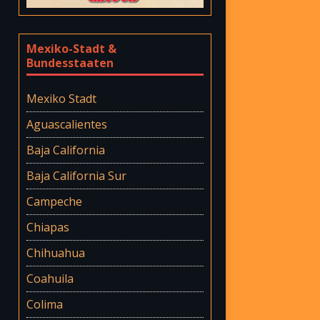
Mexiko-Stadt &
Bundesstaaten
Mexiko Stadt
Aguascalientes
Baja California
Baja California Sur
Campeche
Chiapas
Chihuahua
Coahuila
Colima