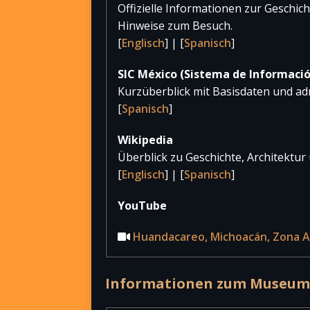
Offizielle Informationen zur Geschic
2021
4
Hinweise zum Besuch.
2020
6
[
Englisch
] | [
Spanisch
]
2019
2.8
SIC México (Sistema de Informació
Kurzüberblick mit Basisdaten und ad
2018
2.8
[
Spanisch
]
2017
2.9
Wikipedia
Überblick zu Geschichte, Architektur
[
Englisch
] | [
Spanisch
]
YouTube
Huandacareo, Michoacán, Zona A
Informationen zum Museum