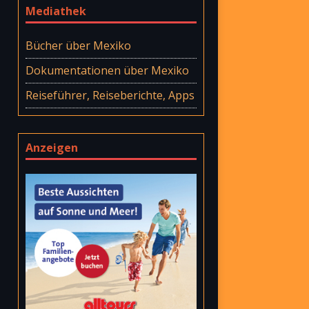
Mediathek
Bücher über Mexiko
Dokumentationen über Mexiko
Reiseführer, Reiseberichte, Apps
Anzeigen