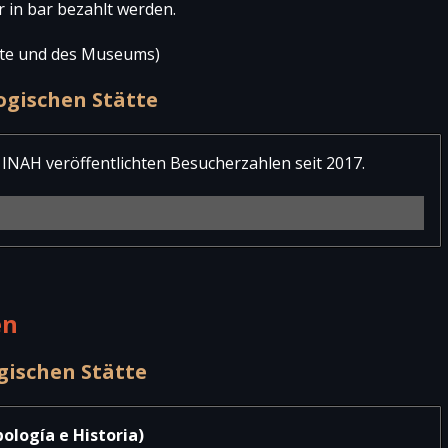
r in bar bezahlt werden.
tte und des Museums)
ogischen Stätte
 INAH veröffentlichten Besucherzahlen seit 2017.
al
Besucher international
Gesamt
09
6
2.315
en
21
8
2.129
gischen Stätte
20
13
1.833
51
25
2.876
ología e Historia)