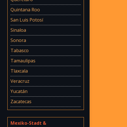
Quintana Roo
San Luis Potosí
Sinaloa
Sonora
Tabasco
Tamaulipas
Tlaxcala
Veracruz
Yucatán
Zacatecas
Mexiko-Stadt &