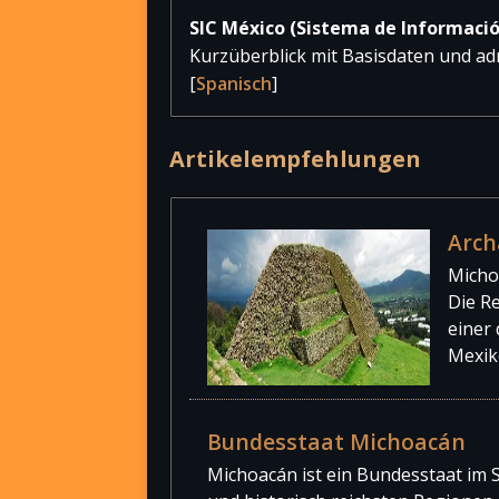
SIC México (Sistema de Informació
Kurzüberblick mit Basisdaten und 
[
Spanisch
]
Artikelempfehlungen
Arch
Michoa
Die R
einer
Mexik
Bundesstaat Michoacán
Michoacán ist ein Bundesstaat im 