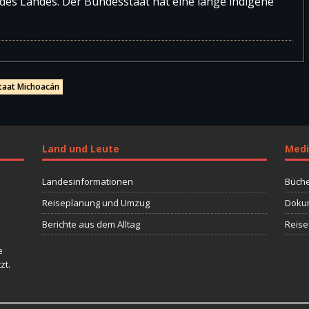
 des Landes. Der Bundesstaat hat eine lange indigene
taat Michoacán
Land und Leute
Medi
Landesinformationen
Büche
Reiseplanung und Umzug
Dokum
Berichte aus dem Alltag
Reise
e
zt.