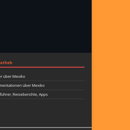
athek
r über Mexiko
entationen über Mexiko
führer, Reiseberichte, Apps