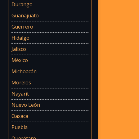
Durango
Guanajuato
Guerrero
Hidalgo
Jalisco
México
Michoacán
Morelos
Nayarit
Nuevo León
Oaxaca
Puebla
Querétaro