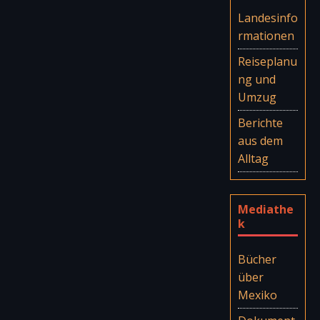
Landesinfo
rmationen
Reiseplanu
ng und
Umzug
Berichte
aus dem
Alltag
Mediathe
k
Bücher
über
Mexiko