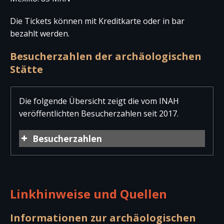
Die Tickets können mit Kreditkarte oder in bar
bezahlt werden.
Besucherzahlen der archäologischen
Stätte
Die folgende Übersicht zeigt die vom INAH
veröffentlichten Besucherzahlen seit 2017.
Besucherzahlen
Jahr
Besucher
Besucher
Gesam
national
international
Linkhinweise und Quellen
2025
171.269
9.422
180.69
2024
139.204
1.424
140.62
Informationen zur archäologischen