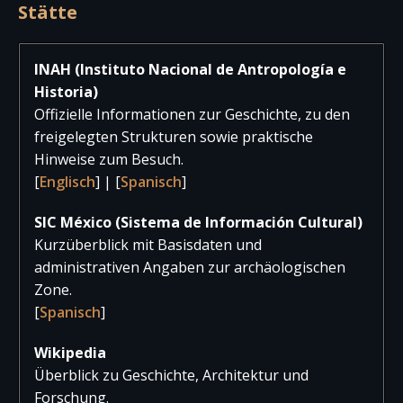
Stätte
2023
137.087
323
137.41
2022
131.455
9.995
141.45
INAH (Instituto Nacional de Antropología e
Historia)
2021
7.011
106
7.11
Offizielle Informationen zur Geschichte, zu den
2020
77.086
524
77.61
freigelegten Strukturen sowie praktische
Hinweise zum Besuch.
2019
251.720
2.193
253.91
[
Englisch
] | [
Spanisch
]
2018
153.047
3.720
156.76
SIC México (Sistema de Información Cultural)
2017
234.299
4.336
238.63
Kurzüberblick mit Basisdaten und
administrativen Angaben zur archäologischen
Zone.
[
Spanisch
]
Wikipedia
Überblick zu Geschichte, Architektur und
Forschung.