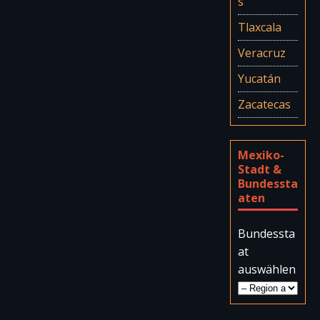
s
Tlaxcala
Veracruz
Yucatán
Zacatecas
Mexiko-
Stadt &
Bundessta
aten
Bundessta
at
auswählen