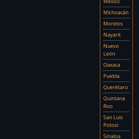
México
Michoacán
Morelos
Nayarit
Nuevo
León
Oaxaca
Puebla
Querétaro
Quintana
Roo
San Luis
Potosí
Sinaloa