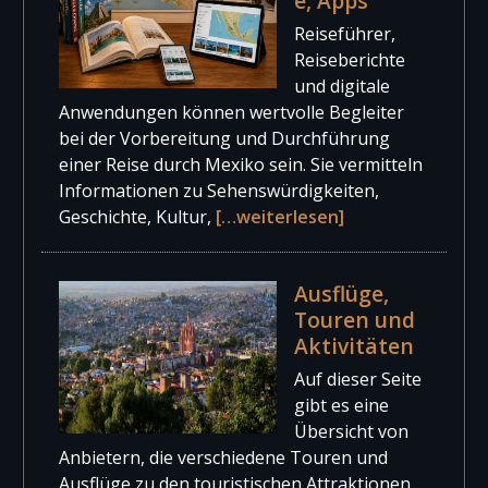
e, Apps
Sprachen: mehrsprachig
Packlisten individell angepasst werden.
Notizen und Reiseberichten zu ergänzen. Die App
Reiseführer,
erstellt daraus ein digitales Reisetagebuch mit
Reiseberichte
Plattform: iOS, Android
Kartenansicht und unterstützt Reisende bei der
und digitale
Dokumentation ihrer Reise. Darüber hinaus
Kosten: App kostenlos, „In-App-Käufe“
Anwendungen können wertvolle Begleiter
können Reisepläne organisiert und die Erlebnisse
bei der Vorbereitung und Durchführung
mit Freunden und Familie geteilt werden.
einer Reise durch Mexiko sein. Sie vermitteln
Informationen zu Sehenswürdigkeiten,
Sprachen: mehrsprachig
Geschichte, Kultur,
[…weiterlesen]
Plattform: iOS, Android
Ausflüge,
Kosten: App kostenlos, „In-App-Käufe“
Touren und
Aktivitäten
Auf dieser Seite
gibt es eine
Übersicht von
Anbietern, die verschiedene Touren und
Ausflüge zu den touristischen Attraktionen