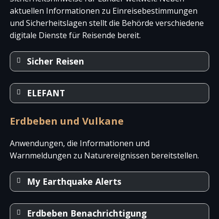
aktuellen Informationen zu Einreisebestimmungen
und Sicherheitslagen stellt die Behörde verschiedene
digitale Dienste für Reisende bereit.
Sicher Reisen
ELEFANT
Erdbeben und Vulkane
Anwendungen, die Informationen und
Warnmeldungen zu Naturereignissen bereitstellen.
Sicher Reisen ist die offizielle Reise-App des
My Earthquake Alerts
deutschen Auswärtigen Amtes. Sie bietet aktuelle
Reise- und Sicherheitshinweise für zahlreiche
ELEFAND („Elektronische Erfassung von
Erdbeben Benachrichtigung
Länder weltweit, darunter auch Mexiko. Nutzer