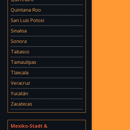
Quintana Roo
San Luis Potosí
Sinaloa
Sonora
Tabasco
Tamaulipas
Tlaxcala
Veracruz
Yucatán
Zacatecas
Mexiko-Stadt &