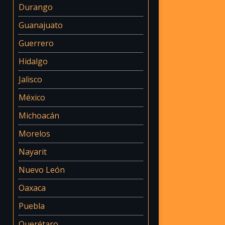
Durango
Guanajuato
Guerrero
Hidalgo
Jalisco
México
Michoacán
Morelos
Nayarit
Nuevo León
Oaxaca
Puebla
Querétaro