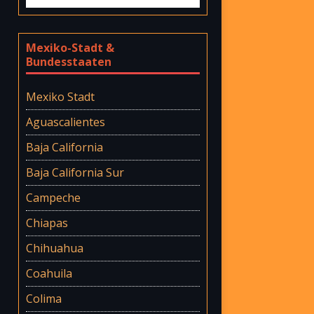
Mexiko-Stadt &
Bundesstaaten
Mexiko Stadt
Aguascalientes
Baja California
Baja California Sur
Campeche
Chiapas
Chihuahua
Coahuila
Colima