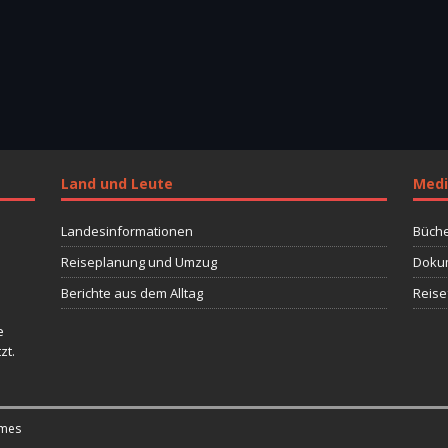
Land und Leute
Medi
Landesinformationen
Büche
Reiseplanung und Umzug
Dokum
Berichte aus dem Alltag
Reise
e
zt.
mes