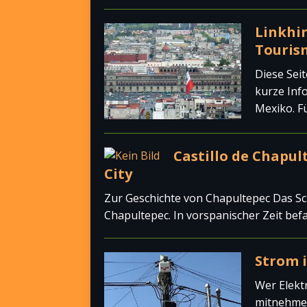
Linkhin
Touris
Diese Seit
kurze Inf
Mexiko. F
Castillo de Chapul
City
Zur Geschichte von Chapultepec Das Sc
Chapultepec. In vorspanischer Zeit bef
Strom 
Wer Elekt
mitnehmen