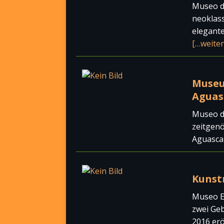
Museo d
neoklass
elegante
[…weiter
Museu
Aguasc
Museo d
zeitgenö
Aguascal
Kunst
Museo Es
zwei Ge
2016 erö