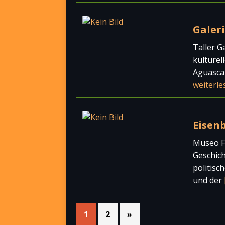
Galeri
Taller G
kulturel
Aguascal
weiterle
Eisen
Museo Fe
Geschich
politisc
und der
1
2
»