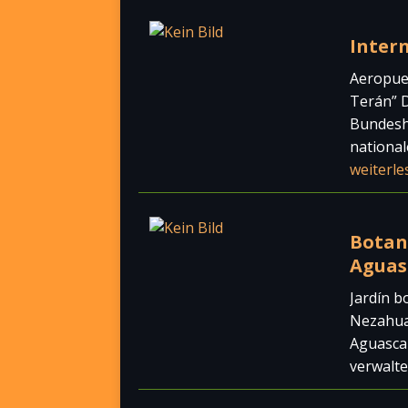
Inter
Aeropuer
Terán” D
Bundesh
national
weiterle
Botan
Aguasc
Jardín b
Nezahual
Aguascal
verwalte