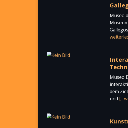
Galleg
Museo de
Museum b
Gallegos
weiterle
Inter
Techn
Museo De
interak
dem Ziel
und
[…w
Kunst