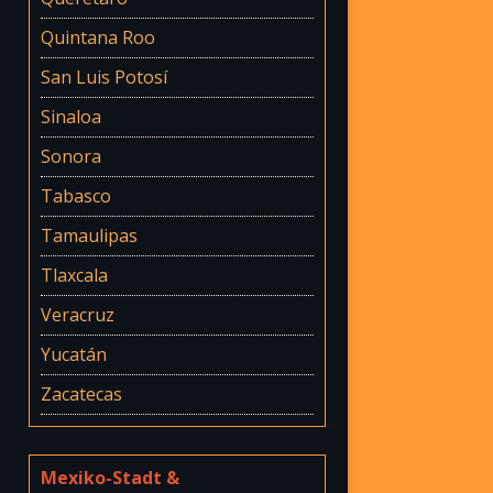
Quintana Roo
San Luis Potosí
Sinaloa
Sonora
Tabasco
Tamaulipas
Tlaxcala
Veracruz
Yucatán
Zacatecas
Mexiko-Stadt &