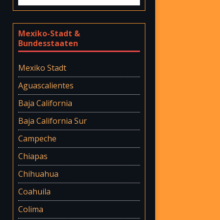
Mexiko-Stadt &
Bundesstaaten
Mexiko Stadt
Aguascalientes
Baja California
Baja California Sur
Campeche
Chiapas
Chihuahua
Coahuila
Colima