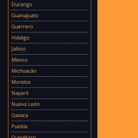
Durango
Guanajuato
Guerrero
Hidalgo
Jalisco
México
Michoacán
Morelos
Nayarit
Nuevo León
Oaxaca
Puebla
Querétaro