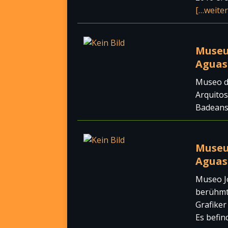
[…weiter
Museu
Aguasc
Museo d
Arquitos
Badeanst
Museu
Aguasc
Museo J
berühmt
Grafiker
Es befin