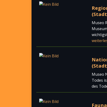
Regio
(Stadt
Museo Re
Museum z
wichtigs
weiterle
Natio
(Stadt
Museo N
Todes is
des Tode
Fauna