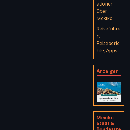
ationen
über
Mexiko
Reiseführe
r,
Reiseberic
hte, Apps
Anzeigen
Mexiko-
Stadt &
Bundessta