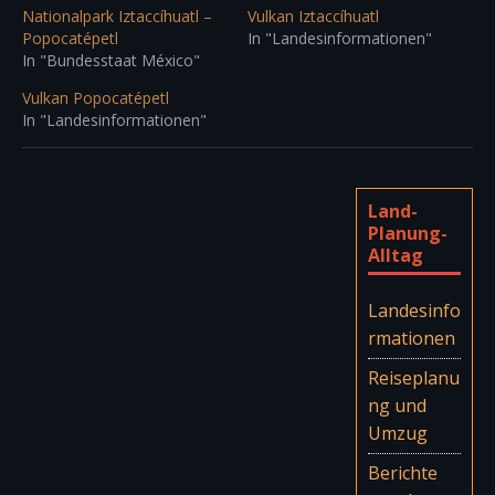
Nationalpark Iztaccíhuatl –
Vulkan Iztaccíhuatl
Popocatépetl
In "Landesinformationen"
In "Bundesstaat México"
Vulkan Popocatépetl
In "Landesinformationen"
Land-
Planung-
Alltag
Landesinfo
rmationen
Reiseplanu
ng und
Umzug
Berichte