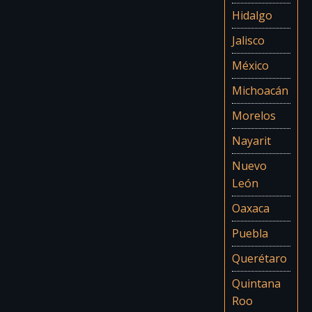
Hidalgo
Jalisco
México
Michoacán
Morelos
Nayarit
Nuevo
León
Oaxaca
Puebla
Querétaro
Quintana
Roo