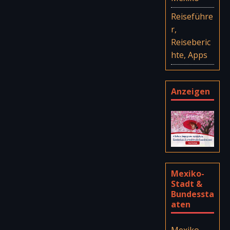
Reiseführe
r,
Reiseberic
hte, Apps
Anzeigen
Mexiko-
Stadt &
Bundessta
aten
Mexiko