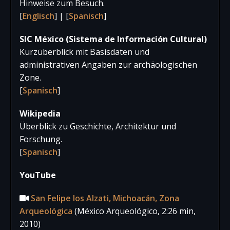
Hinweise zum Besuch.
2019
11.466
25
11.49
[
Englisch
] | [
Spanisch
]
2018
9.499
235
9.73
SIC México (Sistema de Información Cultural)
2017
12.240
47
12.28
Kurzüberblick mit Basisdaten und
administrativen Angaben zur archäologischen
Zone.
[
Spanisch
]
Wikipedia
Überblick zu Geschichte, Architektur und
Forschung.
[
Spanisch
]
YouTube
San Felipe los Alzati, Michoacán, Zona
Arqueológica
(México Arqueológico, 2:26 min,
2010)