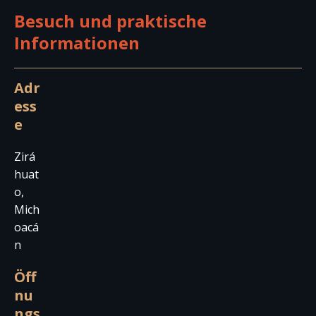
Besuch und praktische
Informationen
Adr
ess
e
Zirá
huat
o,
Mich
oacá
n
Öff
nu
ngs