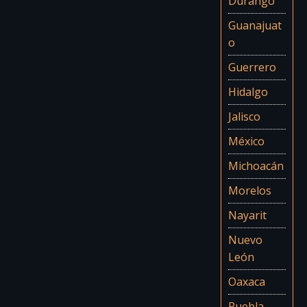
Durango
Guanajuat
o
Guerrero
Hidalgo
Jalisco
México
Michoacán
Morelos
Nayarit
Nuevo
León
Oaxaca
Puebla