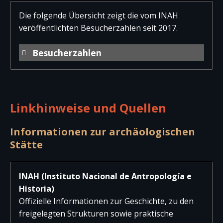
Die folgende Übersicht zeigt die vom INAH
veröffentlichten Besucherzahlen seit 2017.
Besucherzahlen
Jahr
Besucher
Besucher
Gesam
national
international
Linkhinweise und Quellen
2025
11.626
140
11.76
2024
11.305
146
11.45
Informationen zur archäologischen
Stätte
2023
6.269
32
6.30
2022
5.365
0
5.36
INAH (Instituto Nacional de Antropología e
Historia)
2021
geschlossen
Offizielle Informationen zur Geschichte, zu den
2020
2.559
10
2.56
freigelegten Strukturen sowie praktische