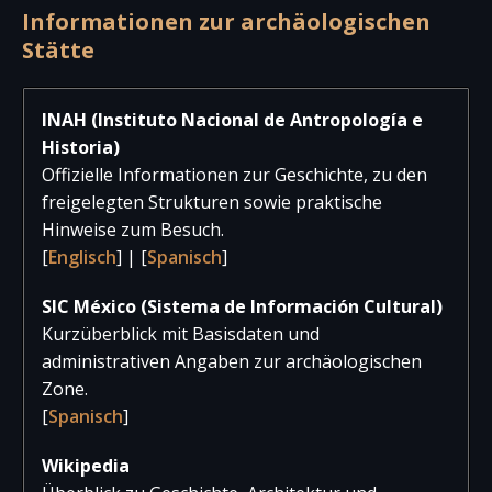
2024
8.655
4
8.65
Informationen zur archäologischen
Stätte
2023
11.724
45
11.76
2022
11.139
164
11.30
INAH (Instituto Nacional de Antropología e
Historia)
2021
2.053
76
2.12
Offizielle Informationen zur Geschichte, zu den
2020
5.335
130
5.46
freigelegten Strukturen sowie praktische
Hinweise zum Besuch.
2019
24.861
534
25.39
[
Englisch
] | [
Spanisch
]
2018
25.135
533
25.66
SIC México (Sistema de Información Cultural)
2017
24.651
841
25.49
Kurzüberblick mit Basisdaten und
administrativen Angaben zur archäologischen
Zone.
[
Spanisch
]
Wikipedia