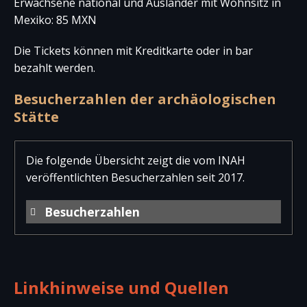
Erwachsene national und Ausländer mit Wohnsitz in
Mexiko: 85 MXN
Die Tickets können mit Kreditkarte oder in bar
bezahlt werden.
Besucherzahlen der archäologischen
Stätte
Die folgende Übersicht zeigt die vom INAH
veröffentlichten Besucherzahlen seit 2017.
Besucherzahlen
Jahr
Besucher
Besucher
Gesam
national
international
Linkhinweise und Quellen
2025
9.877
2
9.87