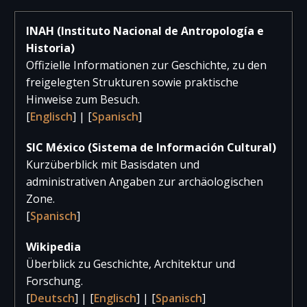
2022
163.047
4.512
167.55
INAH (Instituto Nacional de Antropología e
Historia)
2021
14.601
593
15.19
Offizielle Informationen zur Geschichte, zu den
2020
45.635
2.256
47.89
freigelegten Strukturen sowie praktische
Hinweise zum Besuch.
2019
220.192
5.978
226.17
[
Englisch
] | [
Spanisch
]
2018
253.219
7.467
260.68
SIC México (Sistema de Información Cultural)
2017
244.106
8.995
253.10
Kurzüberblick mit Basisdaten und
administrativen Angaben zur archäologischen
Zone.
[
Spanisch
]
Wikipedia
Überblick zu Geschichte, Architektur und
Forschung.
[
Deutsch
] | [
Englisch
] | [
Spanisch
]