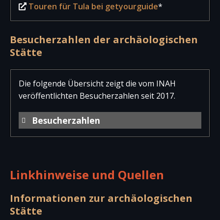
Touren für Tula bei getyourguide
*
Besucherzahlen der archäologischen
Stätte
Die folgende Übersicht zeigt die vom INAH
veröffentlichten Besucherzahlen seit 2017.
Besucherzahlen
Jahr
Besucher
Besucher
Gesam
national
international
Linkhinweise und Quellen
2025
128.266
5.231
133.49
2024
144.714
5.249
149.96
Informationen zur archäologischen
Stätte
2023
179.738
4.963
184.70