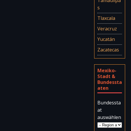
Tamaulipa
s
Tlaxcala
Veracruz
Yucatán
Zacatecas
Mexiko-
Stadt &
Bundessta
aten
Bundessta
at
auswählen