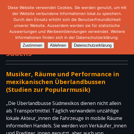
Diese Website verwendet Cookies. Sie werden genutzt, um mit
der Website verbundene Informationen lokal zu speichern.
Durch den Einsatz erhöht sich die Benutzerfreundlichkeit
unserer Website. Ausserdem werden sie für statistische
Auswertungen und Werbeeinblendungen verwendet. Weitere
Informationen finden sich in der Datenschutzerklärung.
Buch – Auf den Straßen des
Zustimmen
Ablehnen
Datenschutzerklärung
Südens
Musiker, Räume und Performance in
mexikanischen Überlandbussen
(Studien zur Popularmusik)
„Die Überlandbusse Südmexikos dienen nicht allein
als Transportmittel. Täglich verwandeln unzählige
lokale Akteur_innen die Fahrzeuge in mobile Räume
informellen Handels. Sie werden von Verkäufer_innen
und Prediger_innen genutzt, aber auch von