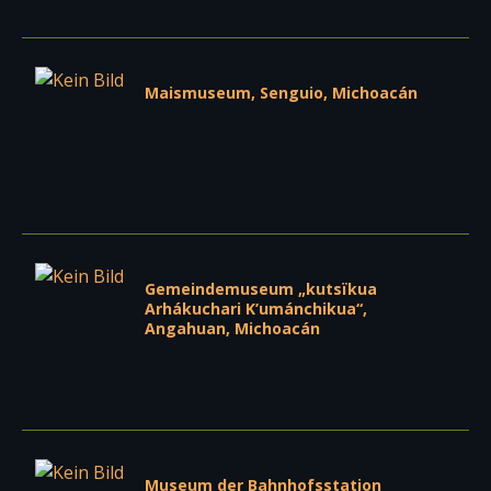
Maismuseum, Senguio, Michoacán
Gemeindemuseum „kutsïkua
Arhákuchari K’umánchikua“,
Angahuan, Michoacán
Museum der Bahnhofsstation