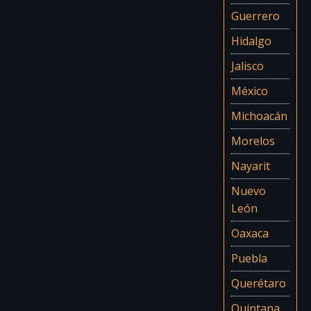
Guerrero
Hidalgo
Jalisco
México
Michoacán
Morelos
Nayarit
Nuevo
León
Oaxaca
Puebla
Querétaro
Quintana