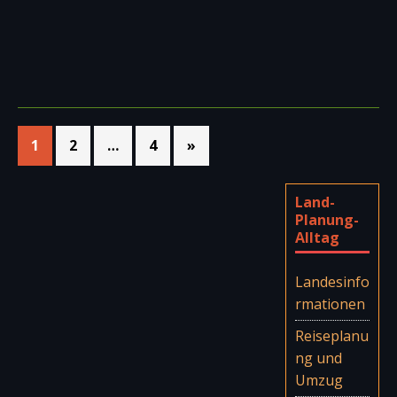
1
2
…
4
»
Land-
Planung-
Alltag
Landesinfo
rmationen
Reiseplanu
ng und
Umzug