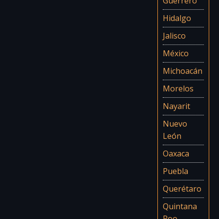
Guerrero
Hidalgo
Jalisco
México
Michoacán
Morelos
Nayarit
Nuevo
León
Oaxaca
Puebla
Querétaro
Quintana
Roo