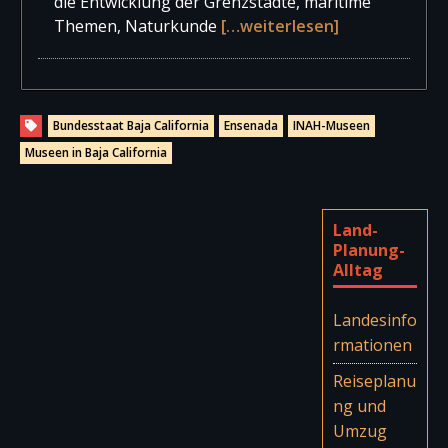
die Entwicklung der Grenzstädte, maritime
Themen, Naturkunde
[…weiterlesen]
Bundesstaat Baja California
Ensenada
INAH-Museen
Museen in Baja California
Land-
Planung-
Alltag
Landesinfo
rmationen
Reiseplanu
ng und
Umzug