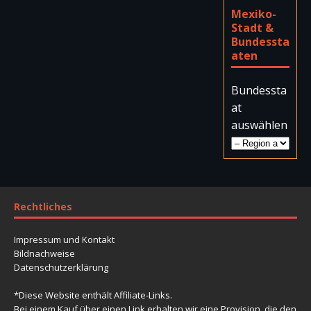
Mexiko-
Stadt &
Bundessta
aten
Bundessta
at
auswählen
Rechtliches
Impressum und Kontakt
Bildnachweise
Datenschutzerklärung
*Diese Website enthält Affiliate-Links.
Bei einem Kauf über einen Link erhalten wir eine Provision, die den