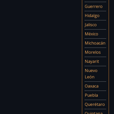
Guerrero
Hidalgo
Jalisco
México
Michoacán
Morelos
Nayarit
Nuevo
León
Oaxaca
Puebla
Querétaro
Quintana