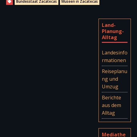
Bundesstaat Zacatecas
Museen in Zacatecas
Land-
Planung-
Alltag
Landesinfo
rmationen
Reiseplanu
ng und
Umzug
Berichte
aus dem
Alltag
Mediathe