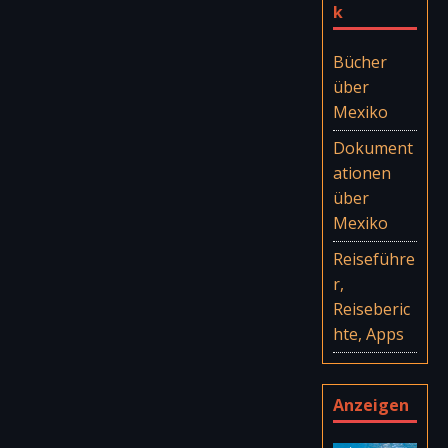
k
Bücher
über
Mexiko
Dokument
ationen
über
Mexiko
Reiseführe
r,
Reiseberic
hte, Apps
Anzeigen