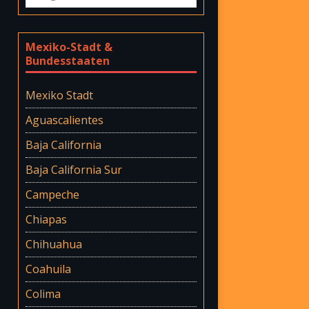
Mexiko-Stadt &
Bundesstaaten
Mexiko Stadt
Aguascalientes
Baja California
Baja California Sur
Campeche
Chiapas
Chihuahua
Coahuila
Colima