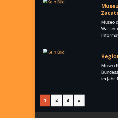
Museu
Zacat
Museo d
Wasser u
Informa
Regio
Museo R
Bundesst
im Jahr 
1
2
3
»