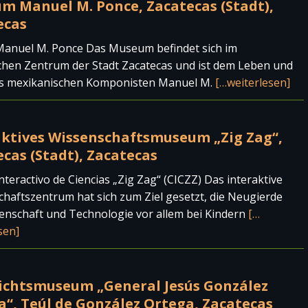
m Manuel M. Ponce, Zacatecas (Stadt),
ecas
anuel M. Ponce Das Museum befindet sich im
chen Zentrum der Stadt Zacatecas und ist dem Leben und
s mexikanischen Komponisten Manuel M.
[…weiterlesen]
aktives Wissenschaftsmuseum „Zig Zag“,
cas (Stadt), Zacatecas
nteractivo de Ciencias „Zig Zag“ (CICZZ) Das interaktive
haftszentrum hat sich zum Ziel gesetzt, die Neugierde
enschaft und Technologie vor allem bei Kindern
[…
sen]
ichtsmuseum „General Jesús González
a“, Teúl de González Ortega, Zacatecas