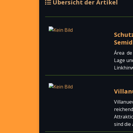
Übersicht der Artikel
Schutz
Semid
Área de
Lage un
Linkhin
Villan
Villanue
reichend
Attrakti
sind die