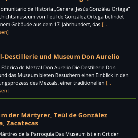
munitario de Historia „General Jesús González Ortega“
chichtsmuseum von Teúl de González Ortega befindet
einem Gebäude aus dem 17. Jahrhundert, das
[…
sen]
l-Destillerie und Museum Don Aurelio
Fábrica de Mezcal Don Aurelio Die Destillerie Don
und das Museum bieten Besuchern einen Einblick in den
ungsprozess des Mezcals, einer traditionellen
[…
sen]
m der Märtyrer, Teúl de González
a, Zacatecas
rtires de la Parroquia Das Museum ist ein Ort der