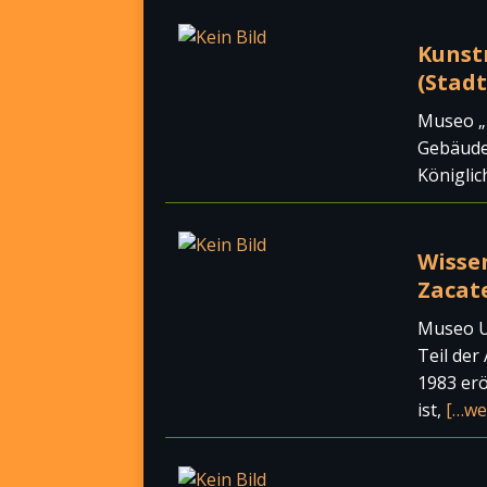
Kunst
(Stadt
Museo „
Gebäude,
Königlic
Wisse
Zacate
Museo U
Teil der
1983 er
ist,
[…we