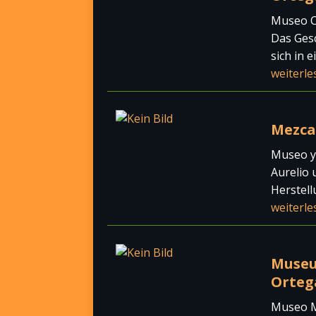
Museo Co
Das Ges
sich in 
weiterle
Mezca
Museo y 
Aurelio 
Herstell
weiterle
Museu
Orteg
Museo Má