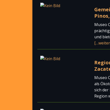
Gemei
Pinos
Museo C
prächti
und biet
[…weiter
Regio
Zacat
Museo C
als Öko
sich der
Region 