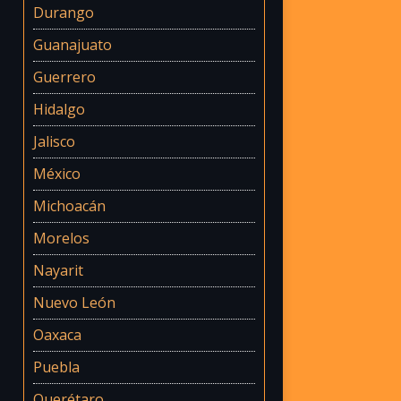
Durango
Guanajuato
Guerrero
Hidalgo
Jalisco
México
Michoacán
Morelos
Nayarit
Nuevo León
Oaxaca
Puebla
Querétaro