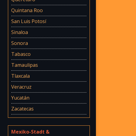
Quintana Roo
San Luis Potosí
Sinaloa
Sonora
Tabasco
Tamaulipas
Tlaxcala
Veracruz
Yucatán
Zacatecas
Mexiko-Stadt &