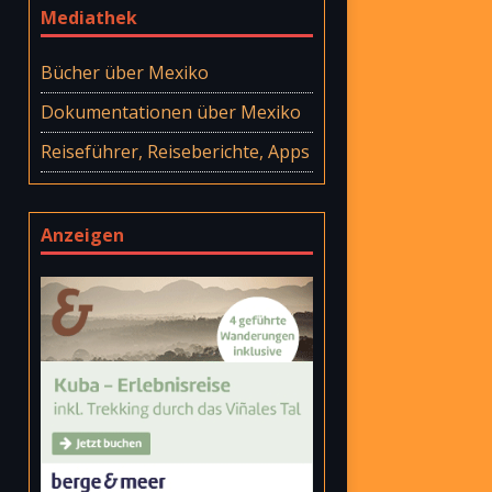
Mediathek
Bücher über Mexiko
Dokumentationen über Mexiko
Reiseführer, Reiseberichte, Apps
Anzeigen