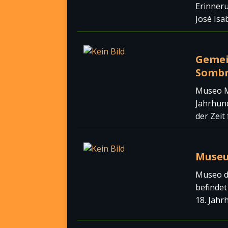
Erinneru
José Is
Gemei
Sombr
Museo Mu
Jahrhund
der Zeit
Museu
Museo d
befindet
18. Jahr