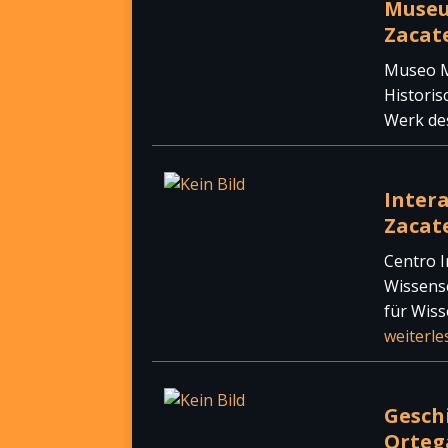
Museu
Zacat
Museo M
Historis
Werk de
Inter
Zacate
Centro I
Wissensc
für Wiss
weiterle
Gesch
Orteg