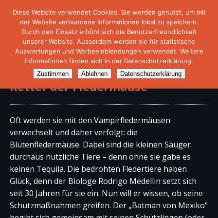
Diese Website verwendet Cookies. Sie werden genutzt, um mit
der Website verbundene Informationen lokal zu speichern.
Durch den Einsatz erhöht sich die Benutzerfreundlichkeit
unserer Website. Ausserdem werden sie für statistische
Auswertungen und Werbeeinblendungen verwendet. Weitere
Informationen finden sich in der Datenschutzerklärung.
Doku – Der Batman von Mexiko –
Zustimmen
Ablehnen
Datenschutzerklärung
Retter der Fledermäuse
Oft werden sie mit den Vampirfledermäusen
verwechselt und daher verfolgt: die
Blütenfledermäuse. Dabei sind die kleinen Säuger
durchaus nützliche Tiere – denn ohne sie gäbe es
keinen Tequila. Die bedrohten Fledertiere haben
Glück, denn der Biologe Rodrigo Medellin setzt sich
seit 30 Jahren für sie ein. Nun will er wissen, ob seine
Schutzmaßnahmen greifen. Der „Batman von Mexiko“
begibt sich gemeinsam mit seinen Schützlingen (oder