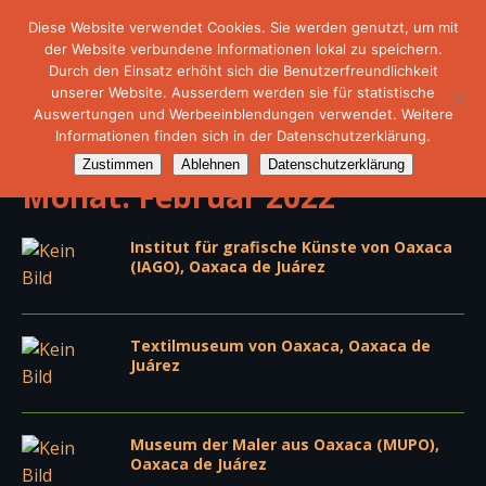
Diese Website verwendet Cookies. Sie werden genutzt, um mit
der Website verbundene Informationen lokal zu speichern.
Durch den Einsatz erhöht sich die Benutzerfreundlichkeit
unserer Website. Ausserdem werden sie für statistische
Auswertungen und Werbeeinblendungen verwendet. Weitere
Informationen finden sich in der Datenschutzerklärung.
Zustimmen
Ablehnen
Datenschutzerklärung
Monat:
Februar 2022
Institut für grafische Künste von Oaxaca
(IAGO), Oaxaca de Juárez
Textilmuseum von Oaxaca, Oaxaca de
Juárez
Museum der Maler aus Oaxaca (MUPO),
Oaxaca de Juárez