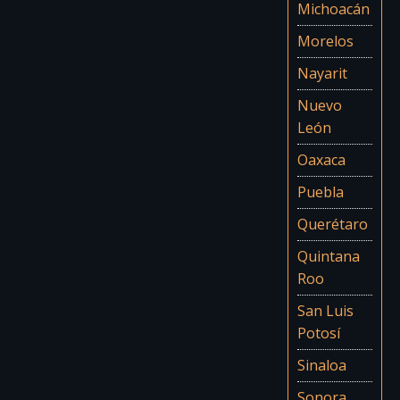
Michoacán
Morelos
Nayarit
Nuevo
León
Oaxaca
Puebla
Querétaro
Quintana
Roo
San Luis
Potosí
Sinaloa
Sonora