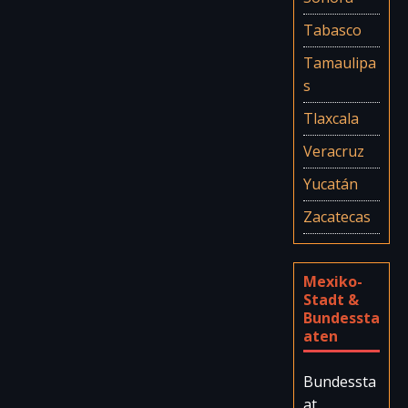
Tabasco
Tamaulipa
s
Tlaxcala
Veracruz
Yucatán
Zacatecas
Mexiko-
Stadt &
Bundessta
aten
Bundessta
at