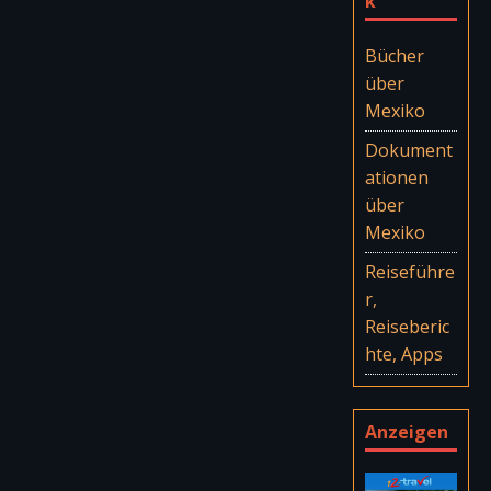
k
Bücher
über
Mexiko
Dokument
ationen
über
Mexiko
Reiseführe
r,
Reiseberic
hte, Apps
Anzeigen