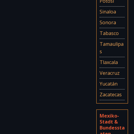
Potosí
Sinaloa
Sonora
Tabasco
Tamaulipa
s
Tlaxcala
Veracruz
Yucatán
Zacatecas
Mexiko-
Stadt &
Bundessta
aten